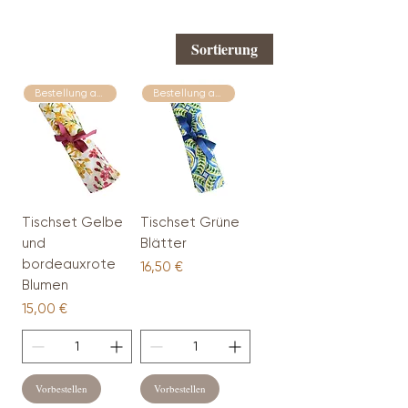
Sortierung
Bestellung auf Anfrage
Bestellung auf Anfrage
Tischset Gelbe
Tischset Grüne
und
Blätter
bordeauxrote
Preis
16,50 €
Blumen
Preis
15,00 €
Vorbestellen
Vorbestellen