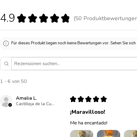
4.9
★
★
★
★
★
50
Produktbewertunge
50
Für dieses Produkt liegen noch keine Bewertungen vor. Sehen Sie sic
1 - 6 von 50
Amalia L.
★
★
★
★
★
Castilleja de la Cuesta , ES-AN
¡Maravilloso!
Me ha encantado!