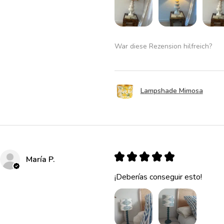
War diese Rezension hilfreich?
Lampshade Mimosa
★
★
★
★
★
María P.
¡Deberías conseguir esto!