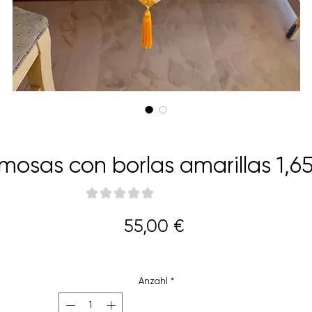
osas con borlas amarillas 1,6
★
★
★
★
★
0
Preis
55,00 €
Anzahl
*