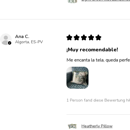
Ana C.
★
★
★
★
★
Algorta, ES-PV
¡Muy recomendable!
Me encanta la tela, queda perfe
1 Person fand diese Bewertung hil
Heatherly Pillow