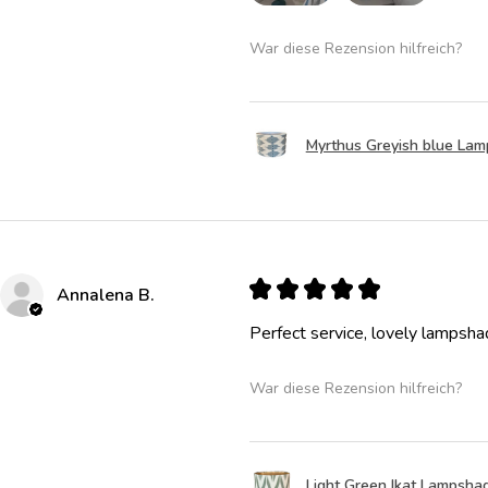
War diese Rezension hilfreich?
Myrthus Greyish blue La
★
★
★
★
★
Annalena B.
Perfect service, lovely lampsha
War diese Rezension hilfreich?
Light Green Ikat Lampsha