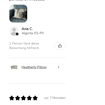
Ana C.
Algorta, ES-PV
1 Person fand diese
Bewertung hilfreich.
Heatherly Pillow
★
★
★
★
★
vor 7 Monaten