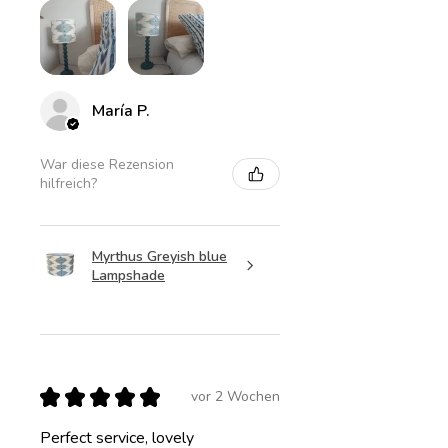
María P.
War diese Rezension
hilfreich?
Myrthus Greyish blue
Lampshade
★
★
★
★
★
vor 2 Wochen
Perfect service, lovely