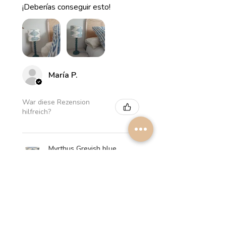
¡Deberías conseguir esto!
María P.
War diese Rezension
hilfreich?
Myrthus Greyish blue
Lampshade
★
★
★
★
★
vor 2 Wochen