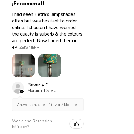
¡Fenomenal!
I had seen Petra’s lampshades
often but was hesitant to order
online. I shouldn’t have worried,
the quality is suberb & the colours
are perfect. Now I need them in
ev...
ZEIG MEHR
Beverly C.
Moraira, ES-VC
vor 7 Monaten
Antwort anzeigen (1)
War diese Rezension
hilfreich?