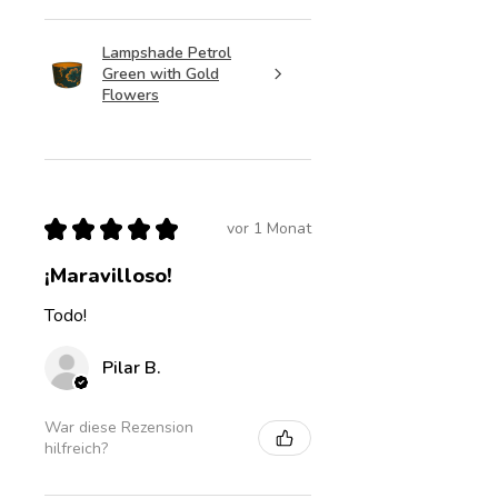
Lampshade Petrol
Green with Gold
Flowers
★
★
★
★
★
vor 1 Monat
¡Maravilloso!
Todo!
Pilar B.
War diese Rezension
hilfreich?