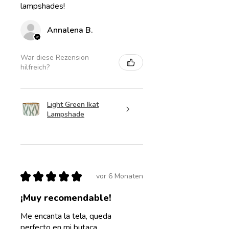
lampshades!
Annalena B.
War diese Rezension
hilfreich?
Light Green Ikat
Lampshade
★
★
★
★
★
vor 6 Monaten
¡Muy recomendable!
Me encanta la tela, queda
perfecto en mi butaca