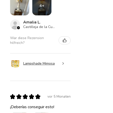
4+
Amalia L.
Castilleja de la Cuesta , ES-AN
War diese Rezension
hilfreich?
Lampshade Mimosa
★
★
★
★
★
vor 5 Monaten
¡Deberías conseguir esto!