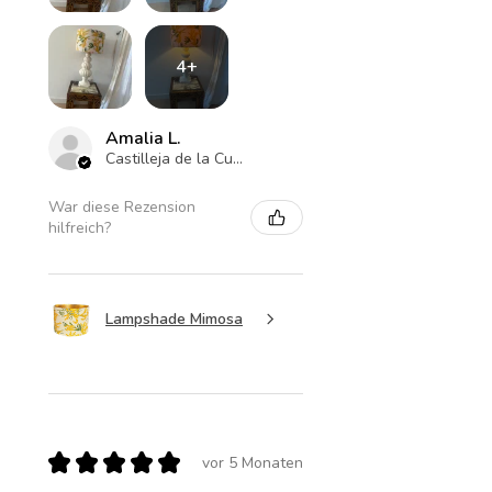
4+
Amalia L.
Castilleja de la Cuesta , ES-AN
War diese Rezension
hilfreich?
Lampshade Mimosa
★
★
★
★
★
vor 5 Monaten