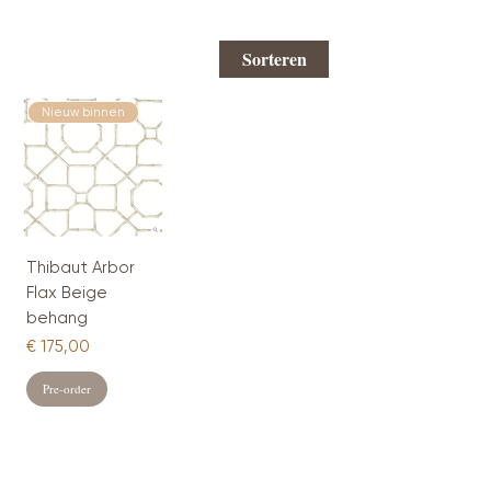
Sorteren
Nieuw binnen
Thibaut Arbor
Flax Beige
behang
Prijs
€ 175,00
Pre-order