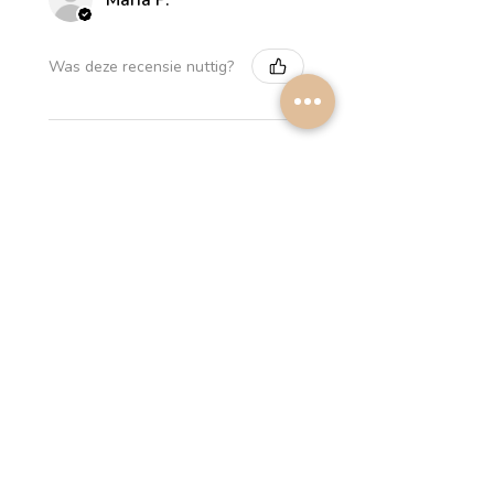
María P.
Was deze recensie nuttig?
Myrthus Greyish blue
Lampshade
2 weken
★
★
★
★
★
geleden
Perfect service, lovely
lampshades!
Annalena B.