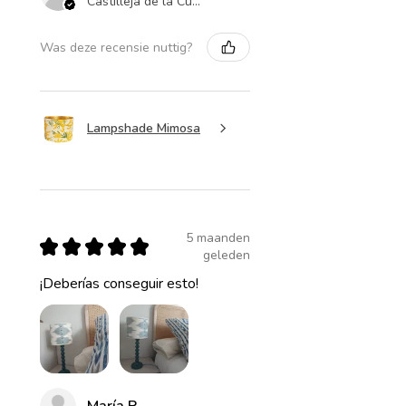
Castilleja de la Cuesta , ES-AN
Was deze recensie nuttig?
Lampshade Mimosa
5 maanden
★
★
★
★
★
geleden
¡Deberías conseguir esto!