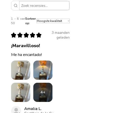
1 - 6 van
Sorteer
50
op:
3 maanden
★
★
★
★
★
geleden
¡Maravilloso!
Me ha encantado!
4+
Amalia L.