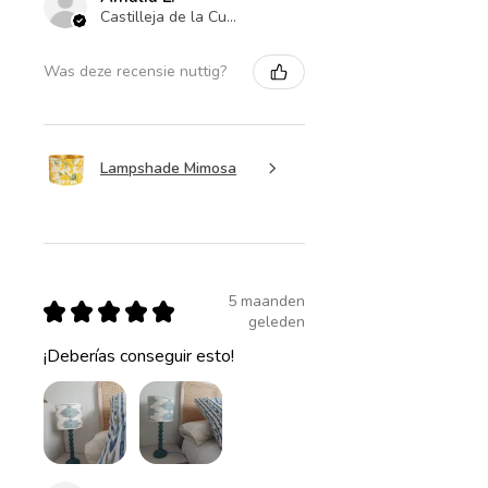
Castilleja de la Cuesta , ES-AN
Was deze recensie nuttig?
Lampshade Mimosa
5 maanden
★
★
★
★
★
geleden
¡Deberías conseguir esto!