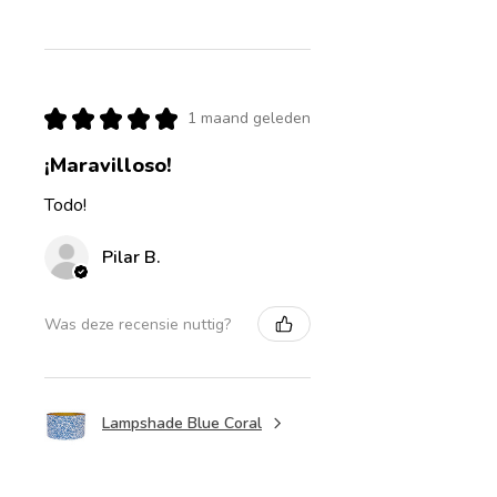
★
★
★
★
★
1 maand geleden
¡Maravilloso!
Todo!
Pilar B.
Was deze recensie nuttig?
Lampshade Blue Coral