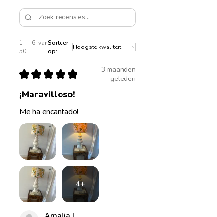
1 - 6 van
Sorteer
50
op:
3 maanden
★
★
★
★
★
geleden
¡Maravilloso!
Me ha encantado!
4+
Amalia L.