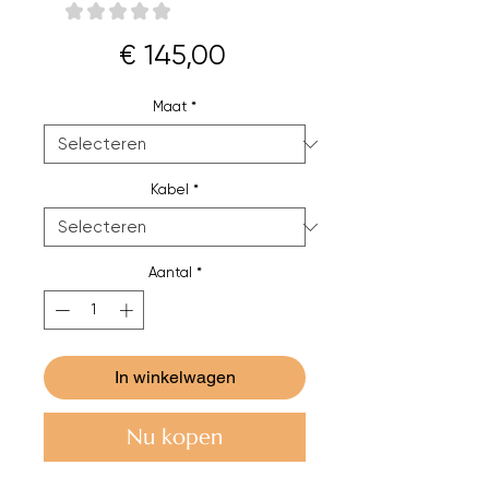
★
★
★
★
★
0
Prijs
€ 145,00
Maat
*
Kabel
*
Aantal
*
In winkelwagen
Nu kopen