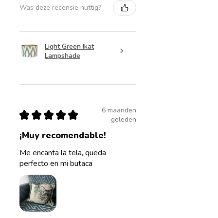
Was deze recensie nuttig?
Light Green Ikat
Lampshade
6 maanden
★
★
★
★
★
geleden
¡Muy recomendable!
Me encanta la tela, queda
perfecto en mi butaca