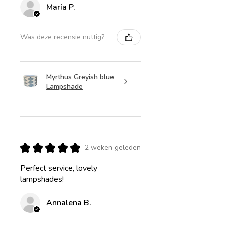
María P.
Was deze recensie nuttig?
Myrthus Greyish blue
Lampshade
★
★
★
★
★
2 weken geleden
Perfect service, lovely
lampshades!
Annalena B.