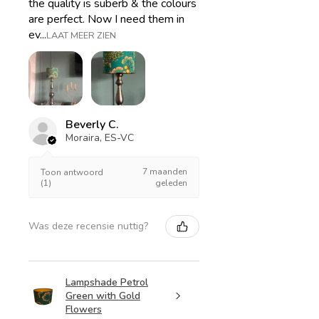
the quality is suberb & the colours
are perfect. Now I need them in
ev...
LAAT MEER ZIEN
Beverly C.
Moraira, ES-VC
7 maanden
Toon antwoord
(1)
geleden
Was deze recensie nuttig?
Lampshade Petrol
Green with Gold
Flowers