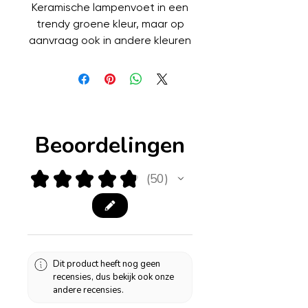
Keramische lampenvoet in een
trendy groene kleur, maar op
aanvraag ook in andere kleuren
te bestellen. De kabel van deze
lampenvoet is van transparant
kunststof.
Hoogte: 40 cm
Breedte: 23 cm
Beoordelingen
★
★
★
★
★
50
50
Dit product heeft nog geen
recensies, dus bekijk ook onze
andere recensies.