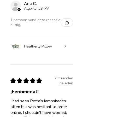
Ana C.
Algorta, ES-PV
1 persoon vond deze recensie
nuttig.
Heatherly Pillow
7 maanden
★
★
★
★
★
geleden
¡Fenomenal!
I had seen Petra’s lampshades
often but was hesitant to order
online. I shouldn’t have worried,