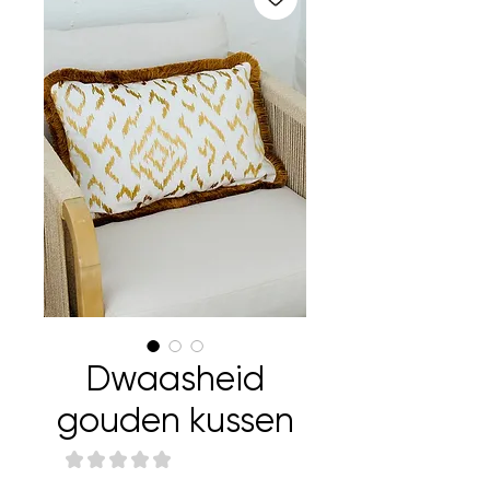
Dwaasheid
gouden kussen
★
★
★
★
★
0