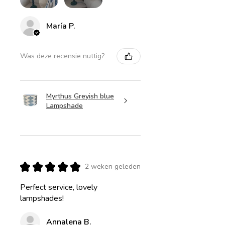
María P.
Was deze recensie nuttig?
Myrthus Greyish blue
Lampshade
★
★
★
★
★
2 weken geleden
Perfect service, lovely
lampshades!
Annalena B.