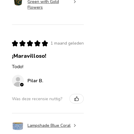
Green with Gold
Flowers
★
★
★
★
★
1 maand geleden
¡Maravilloso!
Todo!
Pilar B.
Was deze recensie nuttig?
Lampshade Blue Coral