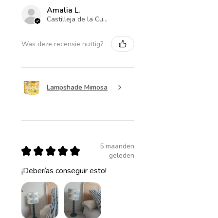
Amalia L.
Castilleja de la Cuesta , ES-AN
Was deze recensie nuttig?
Lampshade Mimosa
5 maanden
★
★
★
★
★
geleden
¡Deberías conseguir esto!