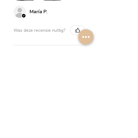
María P.
Was deze recensie nuttig?
Myrthus Greyish blue
Lampshade
2 weken
★
★
★
★
★
geleden
Perfect service, lovely
lampshades!
Annalena B.