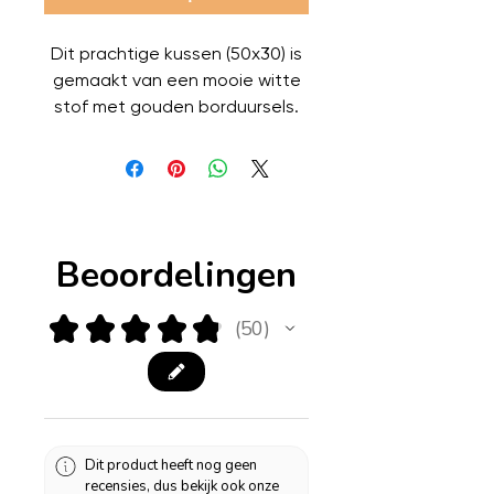
Dit prachtige kussen (50x30) is
gemaakt van een mooie witte
stof met gouden borduursels.
Op de foto heb ik het kussen
gemaakt met een gouden
franje bies, maar je kunt hem
ook bestellen zonder deze bies,
of met een biesje van dezelfde
Beoordelingen
stof of een andere kleur stof.
Daarom maak ik deze kussens
op aanvraag.
★
★
★
★
★
50
50
Dit product heeft nog geen
recensies, dus bekijk ook onze