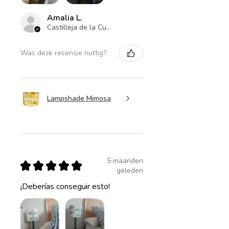
Amalia L.
Castilleja de la Cuesta , ES-AN
Was deze recensie nuttig?
Lampshade Mimosa
5 maanden
★
★
★
★
★
geleden
¡Deberías conseguir esto!