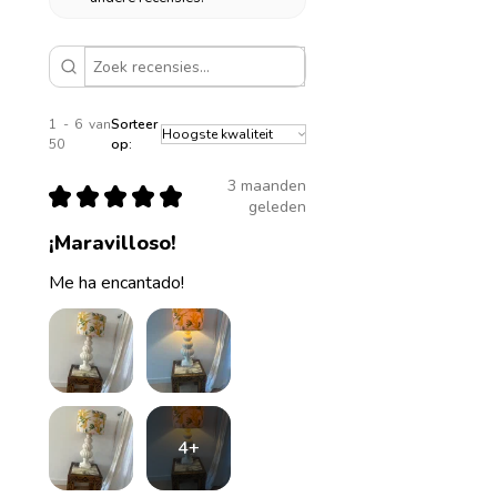
1 - 6 van
Sorteer
50
op:
3 maanden
★
★
★
★
★
geleden
¡Maravilloso!
Me ha encantado!
4+