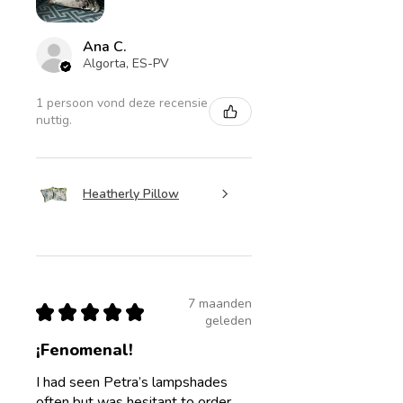
Ana C.
Algorta, ES-PV
1 persoon vond deze recensie
nuttig.
Heatherly Pillow
7 maanden
★
★
★
★
★
geleden
¡Fenomenal!
I had seen Petra’s lampshades
often but was hesitant to order