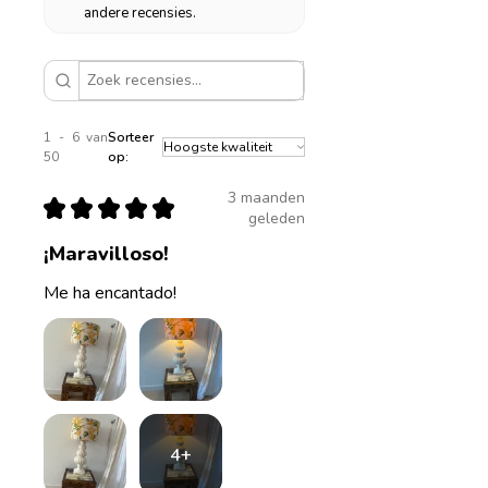
andere recensies.
1 - 6 van
Sorteer
50
op:
3 maanden
★
★
★
★
★
geleden
¡Maravilloso!
Me ha encantado!
4+