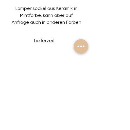
Lampensockel aus Keramik in
Mintfarbe, kann aber auf
Anfrage auch in anderen Farben
bestellt werden. Das Kabel
dieses Lampensockels besteht
Lieferzeit
aus transparentem Kunststoff.
Höhe: 35cm
Wenn der Lampensockel
Breite: 16cm
nicht vorrätig ist, dauert es
bis zu 20 Werktage, um ihn
zu bestellen