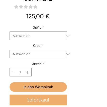
★
★
★
★
★
0
Preis
125,00 €
Größe
*
Kabel
*
Anzahl
*
In den Warenkorb
Sofortkauf