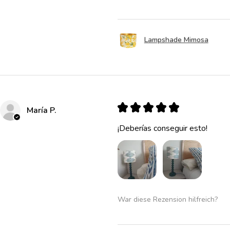
Lampshade Mimosa
★
★
★
★
★
María P.
¡Deberías conseguir esto!
War diese Rezension hilfreich?