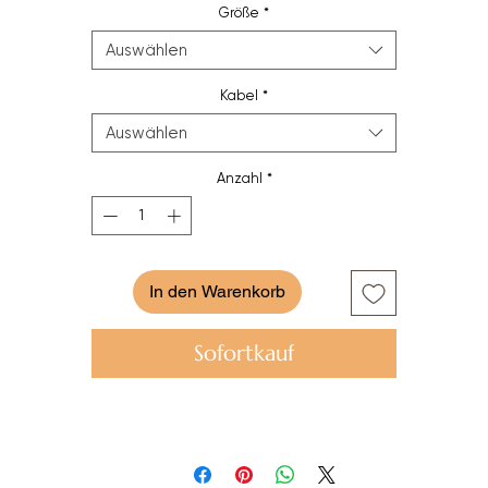
Größe
*
Breite: 16cm
Auswählen
Kabel
*
Auswählen
Anzahl
*
In den Warenkorb
Sofortkauf