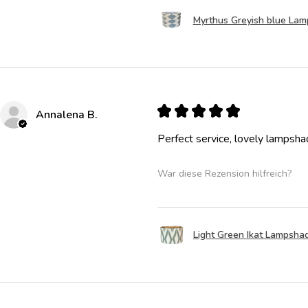
Myrthus Greyish blue La
★
★
★
★
★
Annalena B.
Perfect service, lovely lampsha
War diese Rezension hilfreich?
Light Green Ikat Lampsha