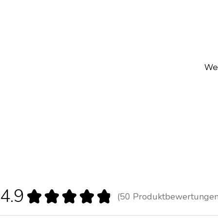
Wen
4.9
★
★
★
★
★
50
Produktbewertunge
50