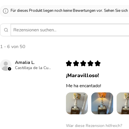
Für dieses Produkt liegen noch keine Bewertungen vor. Sehen Sie sic
1 - 6 von 50
Amalia L.
★
★
★
★
★
Castilleja de la Cuesta , ES-AN
¡Maravilloso!
Me ha encantado!
War diese Rezension hilfreich?