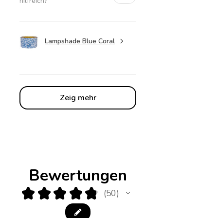
hilfreich?
Lampshade Blue Coral
Zeig mehr
Bewertungen
★
★
★
★
★
50
50