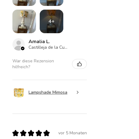
4+
Amalia L.
Castilleja de la Cuesta , ES-AN
War diese Rezension
hilfreich?
Lampshade Mimosa
★
★
★
★
★
vor 5 Monaten