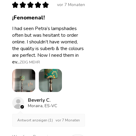
★
★
★
★
★
vor 7 Monaten
¡Fenomenal!
I had seen Petra’s lampshades
often but was hesitant to order
online. I shouldn’t have worried,
the quality is suberb & the colours
are perfect. Now I need them in
ev...
ZEIG MEHR
Beverly C.
Moraira, ES-VC
vor 7 Monaten
Antwort anzeigen (1)