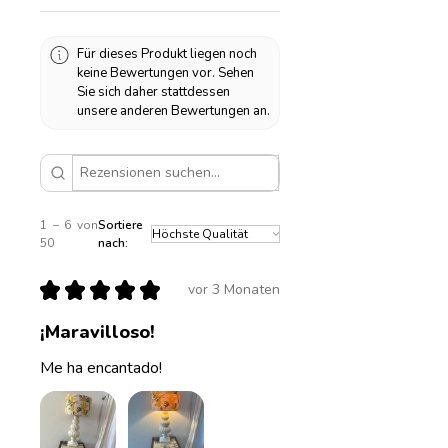
flexibel. Die Höhe beträgt 31 cm,
die Breite 14 cm. Das Kabel
Für dieses Produkt liegen noch
dieses Lampensockels ist
keine Bewertungen vor. Sehen
transparent.
Sie sich daher stattdessen
unsere anderen Bewertungen an.
Höhe: 31cm
Breite: 14cm
1 – 6 von
Sortiere
50
nach:
★
★
★
★
★
vor 3 Monaten
¡Maravilloso!
Me ha encantado!