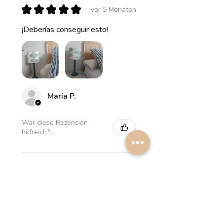
★
★
★
★
★
vor 5 Monaten
¡Deberías conseguir esto!
María P.
War diese Rezension
hilfreich?
Myrthus Greyish blue
Lampshade