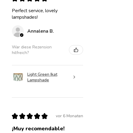
Perfect service, lovely
lampshades!
Annalena B.
War diese Rezension
hilfreich?
Light Green Ikat
Lampshade
★
★
★
★
★
vor 6 Monaten
¡Muy recomendable!