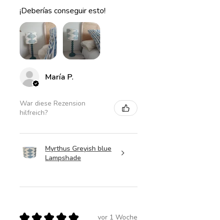
¡Deberías conseguir esto!
María P.
War diese Rezension
hilfreich?
Myrthus Greyish blue
Lampshade
★
★
★
★
★
vor 1 Woche