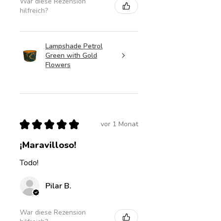
War diese Rezension
hilfreich?
Lampshade Petrol
Green with Gold
Flowers
★
★
★
★
★
vor 1 Monat
¡Maravilloso!
Todo!
Pilar B.
War diese Rezension