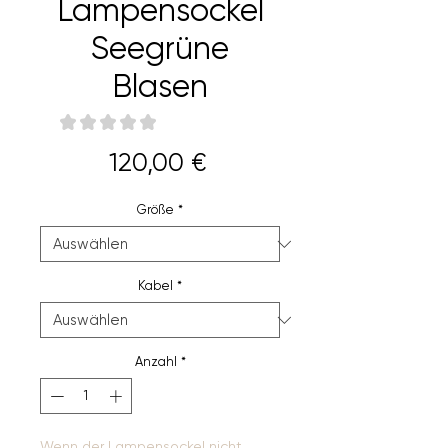
Lampensockel
Seegrüne
Blasen
★
★
★
★
★
0
Preis
120,00 €
Größe
*
Kabel
*
Anzahl
*
Wenn der Lampensockel nicht