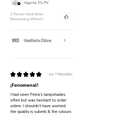
Algorta, ES-PV
1 Person fand diese
Bewertung hilfreich.
Heatherly Pillow
★
★
★
★
★
vor 7 Monaten
¡Fenomenal!
I had seen Petra’s lampshades
often but was hesitant to order
online. I shouldn’t have worried,
the quality is suberb & the colours