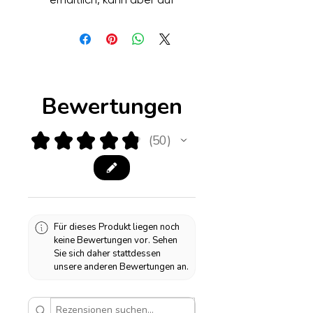
Anfrage auch in anderen Farben
bestellt werden. Das Kabel
dieses Lampensockels ist
transparent.
Höhe: 35cm
Bewertungen
Breite: 15cm
★
★
★
★
★
50
50
Für dieses Produkt liegen noch
keine Bewertungen vor. Sehen
Sie sich daher stattdessen
unsere anderen Bewertungen an.