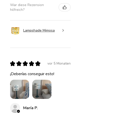
War diese Rezension
hilfreich?
Lampshade Mimosa
★
★
★
★
★
vor 5 Monaten
¡Deberías conseguir esto!
María P.