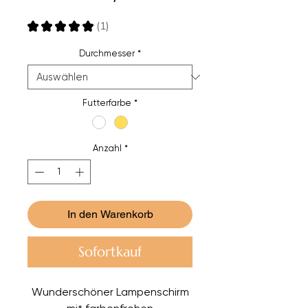
Preis
★
★
★
★
★
1
1
Durchmesser
*
Futterfarbe
*
Anzahl
*
In den Warenkorb
Sofortkauf
Wunderschöner Lampenschirm