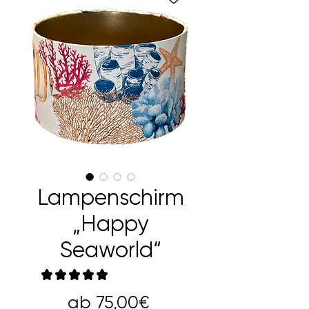
Lampenschirm
„Happy
Seaworld“
★
★
★
★
★
1
Sale-
ab
75,00€