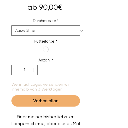
Sale-
ab
90,00€
Preis
Durchmesser
*
Futterfarbe
*
Anzahl
*
Wenn auf Lager, versenden wir
innerhalb von 3 Werktagen
Vorbestellen
Einer meiner bisher liebsten
Lampenschirme, aber dieses Mal