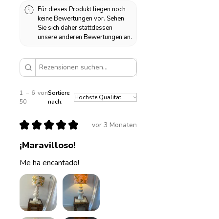
20cm
Für dieses Produkt liegen noch
keine Bewertungen vor. Sehen
Durchmesser 30cm, Höhe
Sie sich daher stattdessen
23cm
unsere anderen Bewertungen an.
Durchmesser 35cm, Höhe
25cm
Durchmesser 40cm, Höhe
30cm
1 – 6 von
Sortiere
50
nach:
★
★
★
★
★
vor 3 Monaten
¡Maravilloso!
Me ha encantado!