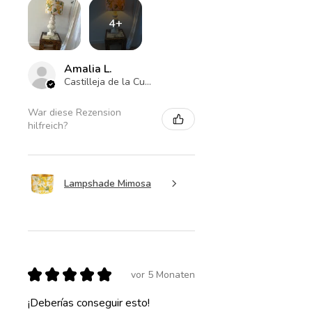
4+
Amalia L.
Castilleja de la Cuesta , ES-AN
War diese Rezension
hilfreich?
Lampshade Mimosa
★
★
★
★
★
vor 5 Monaten
¡Deberías conseguir esto!