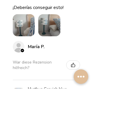
¡Deberías conseguir esto!
María P.
War diese Rezension
hilfreich?
Myrthus Greyish blue
Lampshade
★
★
★
★
★
vor 1 Woche