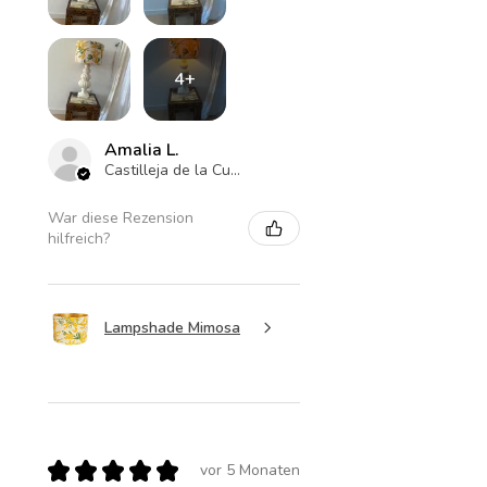
4+
Amalia L.
Castilleja de la Cuesta , ES-AN
War diese Rezension
hilfreich?
Lampshade Mimosa
★
★
★
★
★
vor 5 Monaten