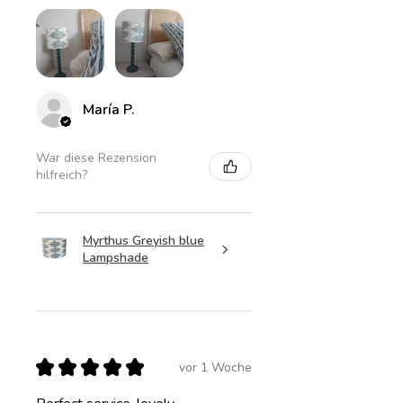
María P.
War diese Rezension
hilfreich?
Myrthus Greyish blue
Lampshade
★
★
★
★
★
vor 1 Woche