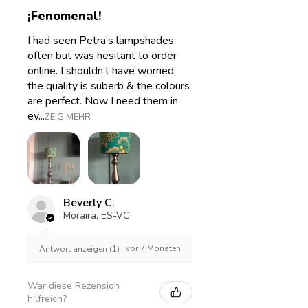
¡Fenomenal!
I had seen Petra’s lampshades
often but was hesitant to order
online. I shouldn’t have worried,
the quality is suberb & the colours
are perfect. Now I need them in
ev...
ZEIG MEHR
Beverly C.
Moraira, ES-VC
vor 7 Monaten
Antwort anzeigen (1)
War diese Rezension
hilfreich?