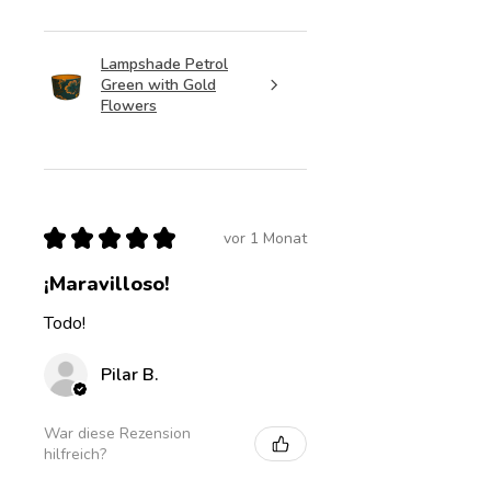
Lampshade Petrol
Green with Gold
Flowers
★
★
★
★
★
vor 1 Monat
¡Maravilloso!
Todo!
Pilar B.
War diese Rezension
hilfreich?