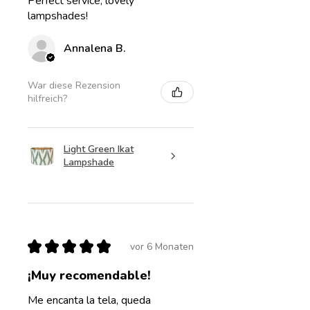
Perfect service, lovely
lampshades!
Annalena B.
War diese Rezension
hilfreich?
Light Green Ikat
Lampshade
★
★
★
★
★
vor 6 Monaten
¡Muy recomendable!
Me encanta la tela, queda