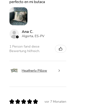
perfecto en mi butaca
Ana C.
Algorta, ES-PV
1 Person fand diese
Bewertung hilfreich.
Heatherly Pillow
★
★
★
★
★
vor 7 Monaten