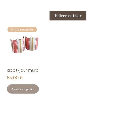
Filtrer et trier
À la demande
abat-jour mural
Prix
85,00 €
Ajouter au panier