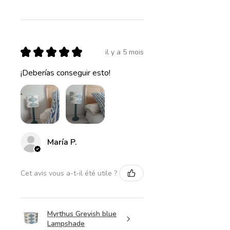
★
★
★
★
★
il y a 5 mois
¡Deberías conseguir esto!
María P.
Cet avis vous a-t-il été utile ?
Myrthus Greyish blue
Lampshade