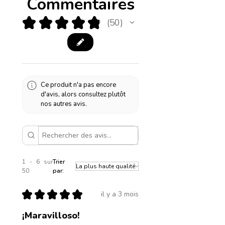
Commentaires
★
★
★
★
★
50
50
Ce produit n'a pas encore
d'avis, alors consultez plutôt
nos autres avis.
1 - 6 sur
Trier
50
par:
★
★
★
★
★
il y a 3 mois
¡Maravilloso!