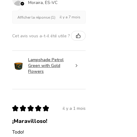
Moraira, ES-VC
il y a 7 mois
Afficher la réponse (1)
Cet avis vous a-t-il été utile ?
Lampshade Petrol
Green with Gold
Flowers
★
★
★
★
★
il y a 1 mois
¡Maravilloso!
Todo!