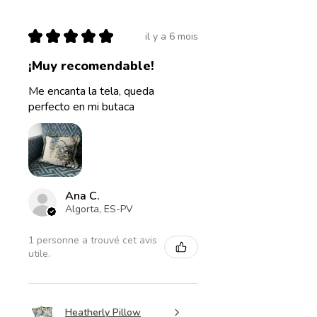
★
★
★
★
★
il y a 6 mois
¡Muy recomendable!
Me encanta la tela, queda
perfecto en mi butaca
Ana C.
Algorta, ES-PV
1 personne a trouvé cet avis
utile.
Heatherly Pillow