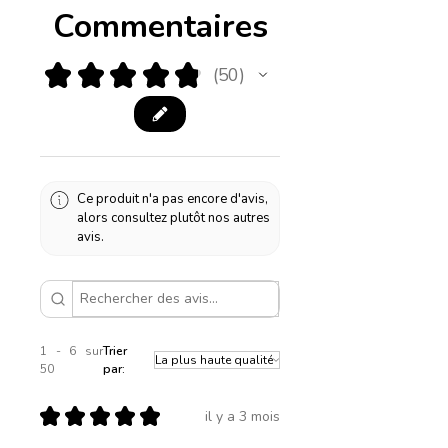
Commentaires
★
★
★
★
★
50
50
Ce produit n'a pas encore d'avis,
alors consultez plutôt nos autres
avis.
1 - 6 sur
Trier
50
par:
★
★
★
★
★
il y a 3 mois