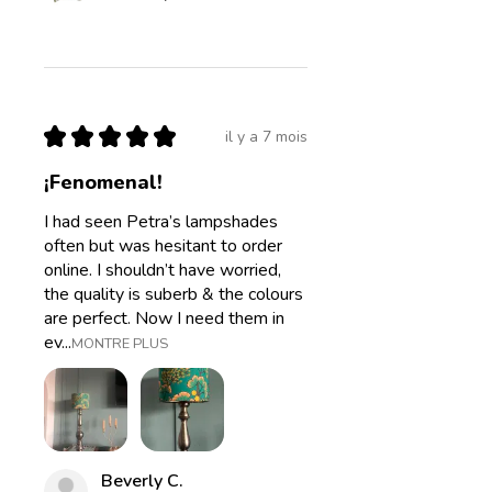
★
★
★
★
★
il y a 7 mois
¡Fenomenal!
I had seen Petra’s lampshades
often but was hesitant to order
online. I shouldn’t have worried,
the quality is suberb & the colours
are perfect. Now I need them in
ev...
MONTRE PLUS
Beverly C.