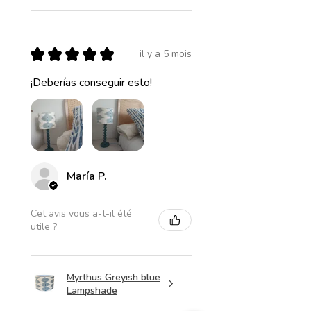
★
★
★
★
★
il y a 5 mois
¡Deberías conseguir esto!
María P.
Cet avis vous a-t-il été
utile ?
Myrthus Greyish blue
Lampshade