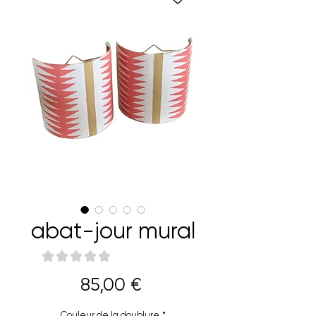
abat-jour mural
★
★
★
★
★
0
Prix
85,00 €
Couleur de la doublure
*