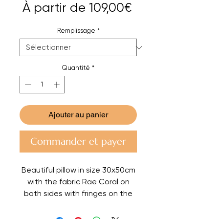
Prix
À partir de
109,00€
promotionnel
Remplissage
*
Quantité
*
Ajouter au panier
Commander et payer
Beautiful pillow in size 30x50cm
with the fabric Rae Coral on
both sides with fringes on the
sides.