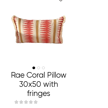
Rae Coral Pillow
30x50 with
fringes
★
★
★
★
★
0