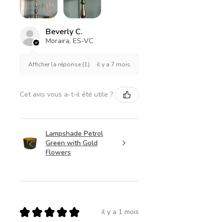
Beverly C.
Moraira, ES-VC
il y a 7 mois
Afficher la réponse (1)
Cet avis vous a-t-il été utile ?
Lampshade Petrol
Green with Gold
Flowers
★
★
★
★
★
il y a 1 mois