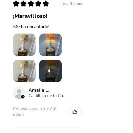
★
★
★
★
★
il y a 3 mois
¡Maravilloso!
Me ha encantado!
4+
Amalia L.
Castilleja de la Cuesta , ES-AN
Cet avis vous a-t-il été
utile ?