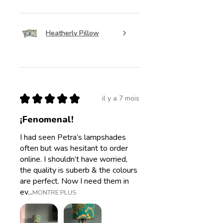
Heatherly Pillow
★
★
★
★
★
il y a 7 mois
¡Fenomenal!
I had seen Petra’s lampshades
often but was hesitant to order
online. I shouldn’t have worried,
the quality is suberb & the colours
are perfect. Now I need them in
ev...
MONTRE PLUS