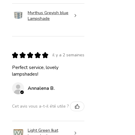
Myrthus Greyish blue
Lampshade
★
★
★
★
★
il y a 2 semaines
Perfect service, lovely
lampshades!
Annalena B.
Cet avis vous a-t-il été utile ?
Light Green Ikat