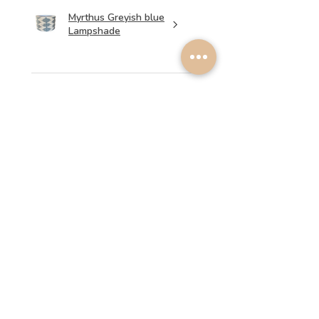
Myrthus Greyish blue
Lampshade
★
★
★
★
★
il y a 2 semaines
Perfect service, lovely
lampshades!
Annalena B.
Cet avis vous a-t-il été
utile ?
Light Green Ikat
Lampshade