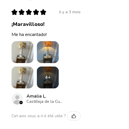
★
★
★
★
★
il y a 3 mois
¡Maravilloso!
Me ha encantado!
4+
Amalia L.
Castilleja de la Cuesta , ES-AN
Cet avis vous a-t-il été utile ?