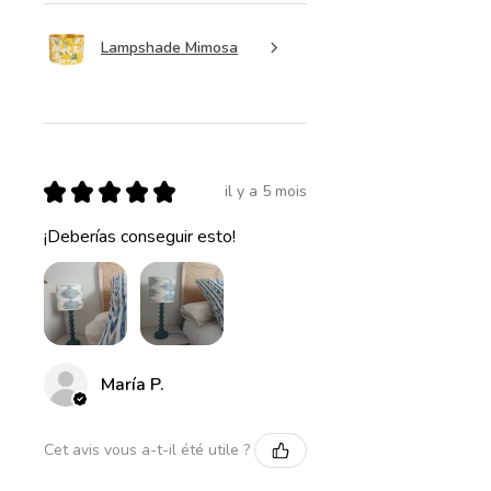
Lampshade Mimosa
★
★
★
★
★
il y a 5 mois
¡Deberías conseguir esto!
María P.
Cet avis vous a-t-il été utile ?