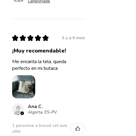
Lampshade
★
★
★
★
★
il y a 6 mois
¡Muy recomendable!
Me encanta la tela, queda
perfecto en mi butaca
Ana C.
Algorta, ES-PV
1 personne a trouvé cet avis
utile.