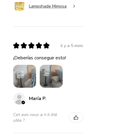
Lampshade Mimosa
★
★
★
★
★
il y a 5 mois
¡Deberías conseguir esto!
María P.
Cet avis vous a-t-il été
utile ?