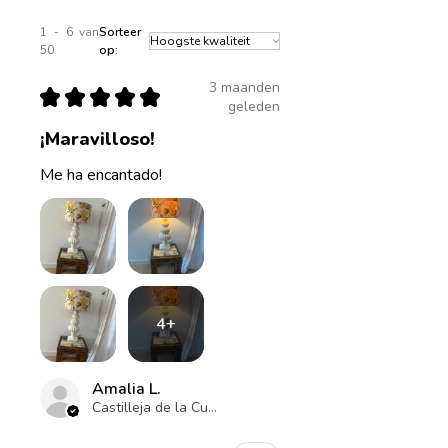
1 - 6 van
Sorteer
50
op:
3 maanden
★
★
★
★
★
geleden
¡Maravilloso!
Me ha encantado!
4+
Amalia L.
Castilleja de la Cuesta , ES-AN