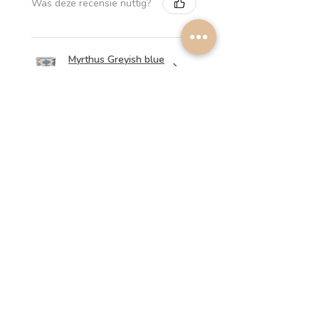
Was deze recensie nuttig?
Myrthus Greyish blue
Lampshade
2 weken
★
★
★
★
★
geleden
Perfect service, lovely
lampshades!
Annalena B.
Was deze recensie nuttig?