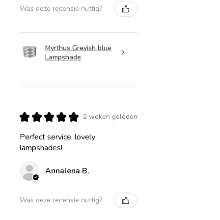
Was deze recensie nuttig?
Myrthus Greyish blue
Lampshade
★
★
★
★
★
2 weken geleden
Perfect service, lovely
lampshades!
Annalena B.
Was deze recensie nuttig?