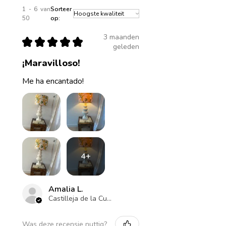
1 - 6 van
Sorteer
50
op:
3 maanden
★
★
★
★
★
geleden
¡Maravilloso!
Me ha encantado!
4+
Amalia L.
Castilleja de la Cuesta , ES-AN
Was deze recensie nuttig?