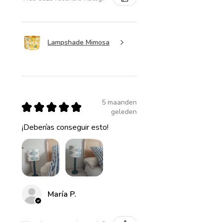
Lampshade Mimosa
5 maanden
★
★
★
★
★
geleden
¡Deberías conseguir esto!
María P.