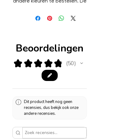
andere kleuren te bestellen. De
kabel van deze lampvoet is van
transparant kunststof.
Hoogte: 43 cm
Breedte: 16 cm
Beoordelingen
★
★
★
★
★
50
50
Dit product heeft nog geen
recensies, dus bekijk ook onze
andere recensies.