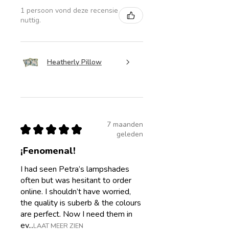
1 persoon vond deze recensie
nuttig.
Heatherly Pillow
7 maanden
★
★
★
★
★
geleden
¡Fenomenal!
I had seen Petra’s lampshades
often but was hesitant to order
online. I shouldn’t have worried,
the quality is suberb & the colours
are perfect. Now I need them in
ev...
LAAT MEER ZIEN