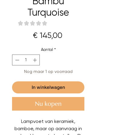
Bambu
Turquoise
★
★
★
★
★
0
Prijs
€ 145,00
Aantal
*
Nog maar 1 op voorraad
In winkelwagen
Nu kopen
Lampvoet van keramiek,
bamboe, maar op aanvraag in