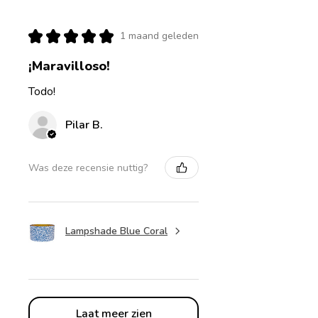
★
★
★
★
★
1 maand geleden
¡Maravilloso!
Todo!
Pilar B.
Was deze recensie nuttig?
Lampshade Blue Coral
Laat meer zien