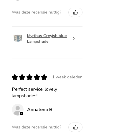
Was deze recensie nuttig?
Myrthus Greyish blue
Lampshade
★
★
★
★
★
1 week geleden
Perfect service, lovely
lampshades!
Annalena B.
Was deze recensie nuttig?