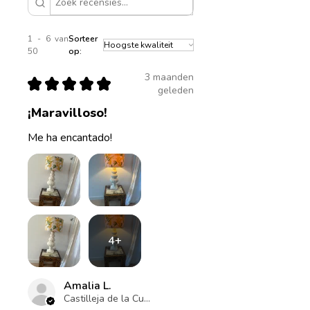
1 - 6 van
Sorteer
50
op:
3 maanden
★
★
★
★
★
geleden
¡Maravilloso!
Me ha encantado!
4+
Amalia L.
Castilleja de la Cuesta , ES-AN