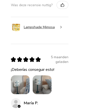
Was deze recensie nuttig?
Lampshade Mimosa
5 maanden
★
★
★
★
★
geleden
¡Deberías conseguir esto!
María P.