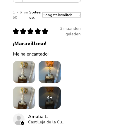
1 - 6 van
Sorteer
50
op:
3 maanden
★
★
★
★
★
geleden
¡Maravilloso!
Me ha encantado!
4+
Amalia L.
Castilleja de la Cuesta , ES-AN