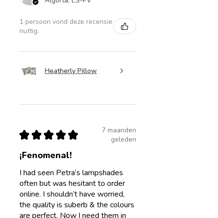
Algorta, ES-PV
1 persoon vond deze recensie
nuttig.
Heatherly Pillow
7 maanden
★
★
★
★
★
geleden
¡Fenomenal!
I had seen Petra’s lampshades
often but was hesitant to order
online. I shouldn’t have worried,
the quality is suberb & the colours
are perfect. Now I need them in