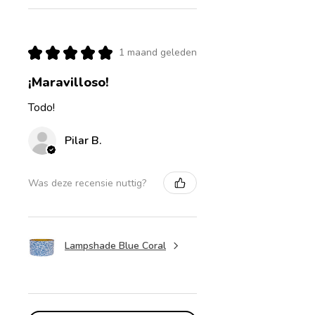
★
★
★
★
★
1 maand geleden
¡Maravilloso!
Todo!
Pilar B.
Was deze recensie nuttig?
Lampshade Blue Coral