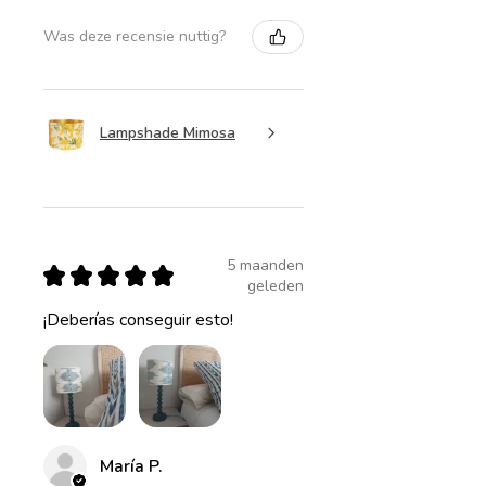
Was deze recensie nuttig?
Lampshade Mimosa
5 maanden
★
★
★
★
★
geleden
¡Deberías conseguir esto!
María P.