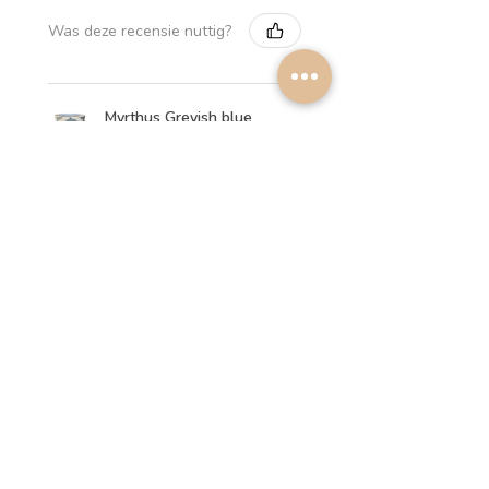
Was deze recensie nuttig?
Myrthus Greyish blue
Lampshade
★
★
★
★
★
1 week geleden
Perfect service, lovely
lampshades!
Annalena B.
Was deze recensie nuttig?