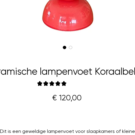
ramische lampenvoet Koraalbel
★
★
★
★
★
1
Prijs
€ 120,00
Dit is een geweldige lampenvoet voor slaapkamers of kleine