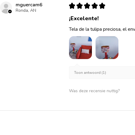
mguercam6
★
★
★
★
★
Ronda, AN
¡Excelente!
Tela de la tulipa preciosa, el en
Toon antwoord (1)
Was deze recensie nuttig?