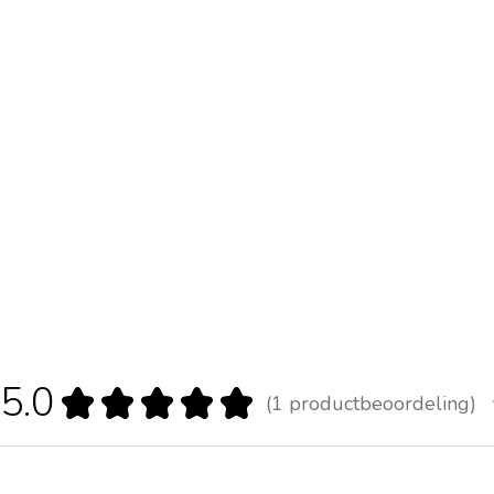
5.0
★
★
★
★
★
1
productbeoordeling
1