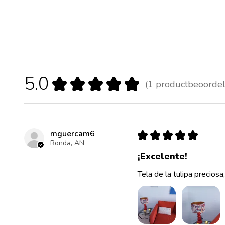
5.0
★
★
★
★
★
1
productbeoordel
1
mguercam6
★
★
★
★
★
Ronda, AN
¡Excelente!
Tela de la tulipa preciosa