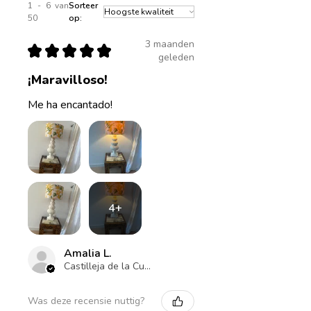
1 - 6 van
Sorteer
50
op:
3 maanden
★
★
★
★
★
geleden
¡Maravilloso!
Me ha encantado!
4+
Amalia L.
Castilleja de la Cuesta , ES-AN
Was deze recensie nuttig?