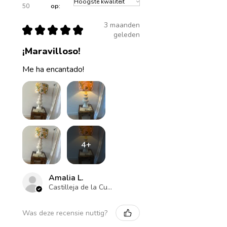
50
op:
3 maanden
★
★
★
★
★
geleden
¡Maravilloso!
Me ha encantado!
4+
Amalia L.
Castilleja de la Cuesta , ES-AN
Was deze recensie nuttig?