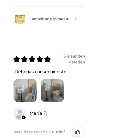
Lampshade Mimosa
5 maanden
★
★
★
★
★
geleden
¡Deberías conseguir esto!
María P.
Was deze recensie nuttig?