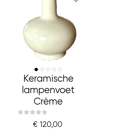
Keramische
lampenvoet
Crème
★
★
★
★
★
0
Prijs
€ 120,00