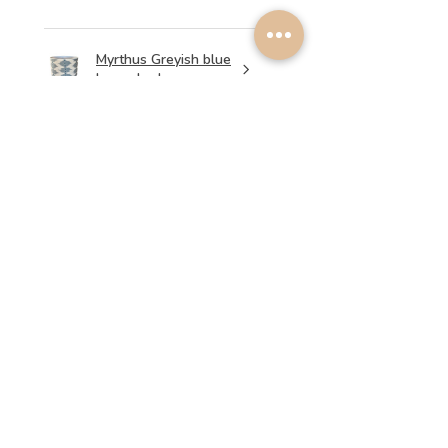
Myrthus Greyish blue
Lampshade
2 weken
★
★
★
★
★
geleden
Perfect service, lovely
lampshades!
Annalena B.
Was deze recensie nuttig?