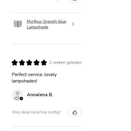
Myrthus Greyish blue
Lampshade
★
★
★
★
★
2 weken geleden
Perfect service, lovely
lampshades!
Annalena B.
Was deze recensie nuttig?