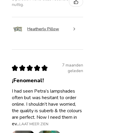
nuttig.
Heatherly Pillow
7 maanden
★
★
★
★
★
geleden
¡Fenomenal!
I had seen Petra’s lampshades
often but was hesitant to order
online. I shouldn’t have worried,
the quality is suberb & the colours
are perfect. Now I need them in
ev...
LAAT MEER ZIEN