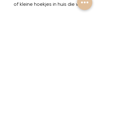
of kleine hoekjes in huis die wel
wat verlichting kunnen
gebruiken. De voet is gemaakt
van keramiek en is in vele
kleuren verkrijgbaar. De hoogte
is 25 cm en de breedte 22 cm.
Het snoer van deze lampenvoet
is transparant.
Hoogte: 25 cm
Breedte: 22 cm
info@petrasdecolove.com
©2023 by Petra's Deco L♡ve. Proudly created
with Wix.com