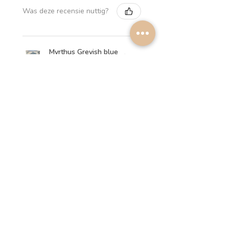
Was deze recensie nuttig?
Myrthus Greyish blue
Lampshade
2 weken
★
★
★
★
★
geleden
Perfect service, lovely
lampshades!
Annalena B.
Was deze recensie nuttig?