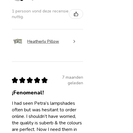
1 persoon vond deze recensie
nuttig.
Heatherly Pillow
7 maanden
★
★
★
★
★
geleden
¡Fenomenal!
I had seen Petra’s lampshades
often but was hesitant to order
online. I shouldn’t have worried,
the quality is suberb & the colours
are perfect. Now I need them in