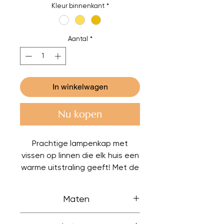
Kleur binnenkant
*
Aantal
*
In winkelwagen
Nu kopen
Prachtige lampenkap met
vissen op linnen die elk huis een
warme uitstraling geeft! Met de
gouden voering geeft het je
huis 's avonds een heel mooi
Maten
licht. Maar je kunt natuurlijk ook
kiezen voor een witte voering.
Dit zijn 'standaard' maten,