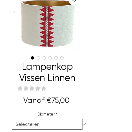
Lampenkap
Vissen Linnen
★
★
★
★
★
0
Verkoopprijs
Vanaf
€75,00
Diameter
*