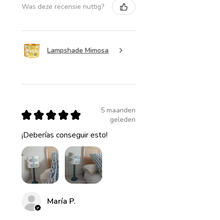
Was deze recensie nuttig?
Lampshade Mimosa
5 maanden
★
★
★
★
★
geleden
¡Deberías conseguir esto!
María P.