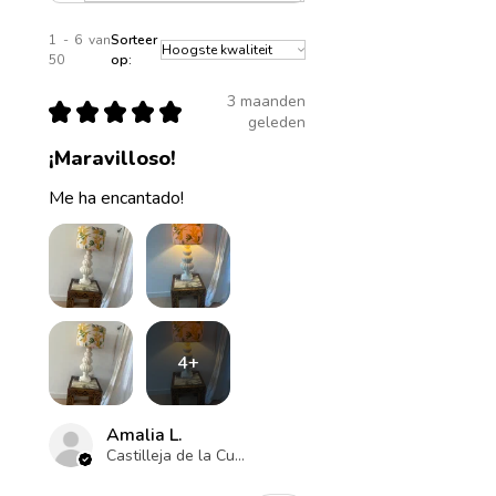
1 - 6 van
Sorteer
50
op:
3 maanden
★
★
★
★
★
geleden
¡Maravilloso!
Me ha encantado!
4+
Amalia L.
Castilleja de la Cuesta , ES-AN