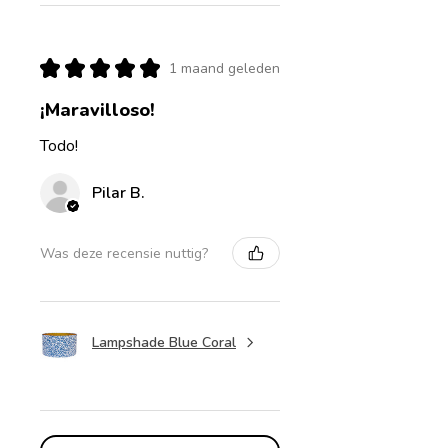
★
★
★
★
★
1 maand geleden
¡Maravilloso!
Todo!
Pilar B.
Was deze recensie nuttig?
Lampshade Blue Coral