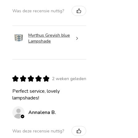
Was deze recensie nuttig?
Myrthus Greyish blue
Lampshade
★
★
★
★
★
2 weken geleden
Perfect service, lovely
lampshades!
Annalena B.
Was deze recensie nuttig?