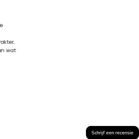
De
akter.
van wat
Schrijf een recensie