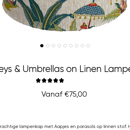
ys & Umbrellas on Linen Lam
★
★
★
★
★
5
Verkoopprijs
Vanaf
€75,00
rachtige lampenkap met Aapjes en parasols op linnen stof. H