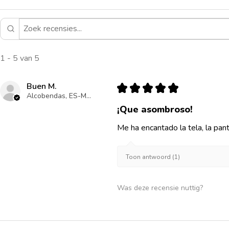
1 - 5 van 5
Buen M.
★
★
★
★
★
Alcobendas, ES-MD
¡Que asombroso!
Me ha encantado la tela, la pan
Toon antwoord (1)
Was deze recensie nuttig?