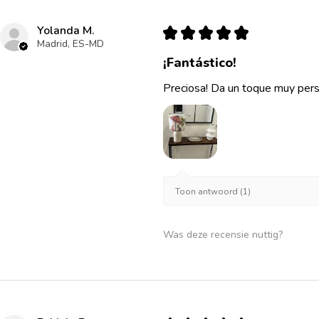
Yolanda M.
★
★
★
★
★
Madrid, ES-MD
¡Fantástico!
Preciosa! Da un toque muy pers
Toon antwoord (1)
Was deze recensie nuttig?