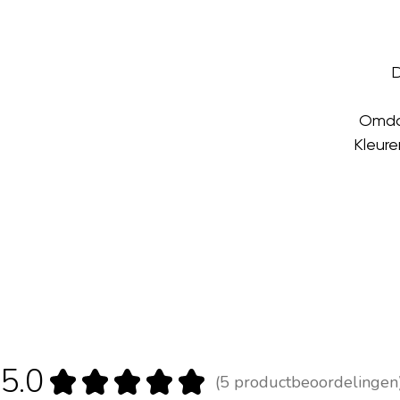
D
Omdat
Kleure
5.0
★
★
★
★
★
5
productbeoordelingen
5