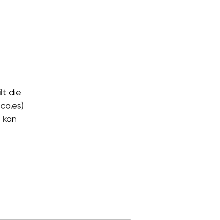
lt die
lco.es)
 kan