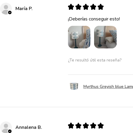
★
★
★
★
★
María P.
¡Deberías conseguir esto!
¿Te resultó útil esta reseña?
Myrthus Greyish blue La
★
★
★
★
★
Annalena B.