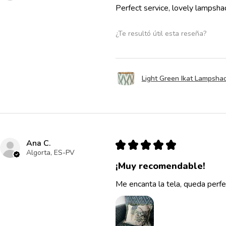
Perfect service, lovely lampsha
¿Te resultó útil esta reseña?
Light Green Ikat Lampsha
Ana C.
★
★
★
★
★
Algorta, ES-PV
¡Muy recomendable!
Me encanta la tela, queda perfe