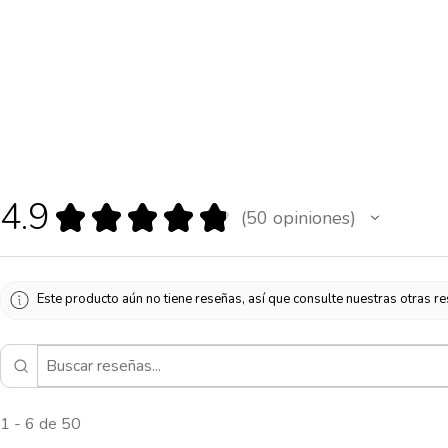
4.9
★
★
★
★
★
50
opiniones
50
Este producto aún no tiene reseñas, así que consulte nuestras otras r
1 - 6 de 50