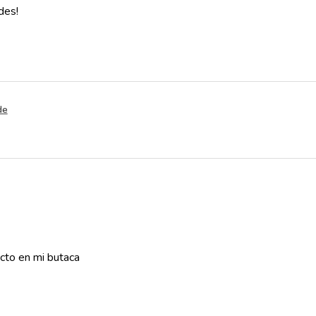
des!
de
cto en mi butaca