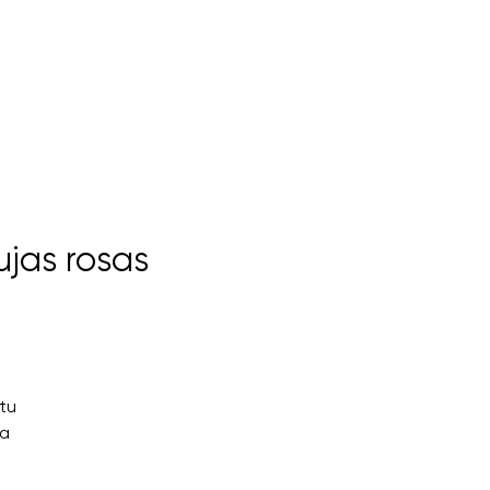
jas rosas
tu
da
s