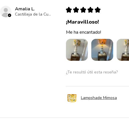
Amalia L.
★
★
★
★
★
Castilleja de la Cuesta , ES-AN
¡Maravilloso!
Me ha encantado!
¿Te resultó útil esta reseña?
Lampshade Mimosa