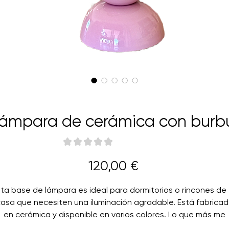
lámpara de cerámica con burbu
★
★
★
★
★
0
Precio
120,00 €
sta base de lámpara es ideal para dormitorios o rincones de 
asa que necesiten una iluminación agradable. Está fabrica
en cerámica y disponible en varios colores. Lo que más me
gusta de este modelo es que admite pantallas de diferente