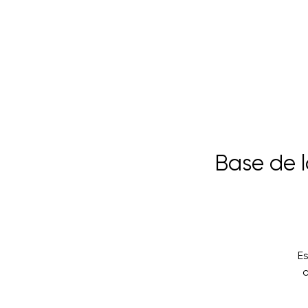
Base de 
E
c