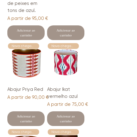
de peixes em
tons de azul.
Preço promocional
A partir de
95,00 €
Adicionar ao
Adicionar ao
carrinho
carrinho
Nova chegada
Nova chegada
Abajur Priya Red
Abajur Ikat
vermelho azul
Preço promocional
A partir de
90,00 €
Preço promocional
A partir de
75,00 €
Adicionar ao
Adicionar ao
carrinho
carrinho
Nova chegada
Nova chegada