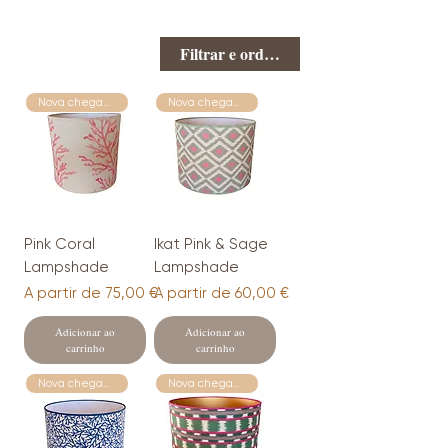
Filtrar e ordenar
Nova chegada
Nova chegada
Pink Coral
Ikat Pink & Sage
Lampshade
Lampshade
Preço promocional
Preço promocional
A partir de
75,00 €
A partir de
60,00 €
Adicionar ao
Adicionar ao
carrinho
carrinho
Nova chegada
Nova chegada