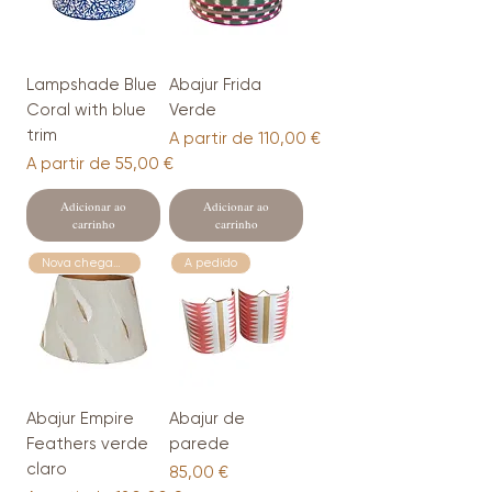
Lampshade Blue
Abajur Frida
Coral with blue
Verde
trim
Preço promocional
A partir de
110,00 €
Preço promocional
A partir de
55,00 €
Adicionar ao
Adicionar ao
carrinho
carrinho
Nova chegada
A pedido
Abajur Empire
Abajur de
Feathers verde
parede
claro
Preço
85,00 €