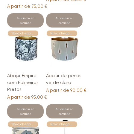
Preço promocional
A partir de
75,00 €
Adicionar ao
Adicionar ao
carrinho
carrinho
Nova chegada
Nova chegada
Abajur Empire
Abajur de penas
com Palmeiras
verde claro
Pretas
Preço promocional
A partir de
90,00 €
Preço promocional
A partir de
95,00 €
Adicionar ao
Adicionar ao
carrinho
carrinho
Nova chegada
Nova chegada