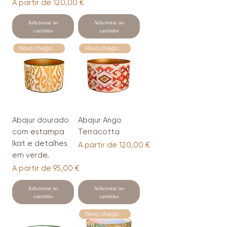
Preço promocional
A partir de
120,00 €
Adicionar ao
Adicionar ao
carrinho
carrinho
Nova chegada
Nova chegada
Abajur dourado
Abajur Ango
com estampa
Terracotta
Ikat e detalhes
Preço promocional
A partir de
120,00 €
em verde.
Preço promocional
A partir de
95,00 €
Adicionar ao
Adicionar ao
carrinho
carrinho
Nova chegada