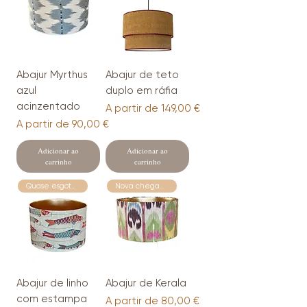
Abajur Myrthus
Abajur de teto
azul
duplo em ráfia
acinzentado
Preço promocional
A partir de
149,00 €
Preço promocional
A partir de
90,00 €
Adicionar ao
Adicionar ao
carrinho
carrinho
Quase esgotado!!!!
Nova chegada
Abajur de linho
Abajur de Kerala
com estampa
Preço promocional
A partir de
80,00 €