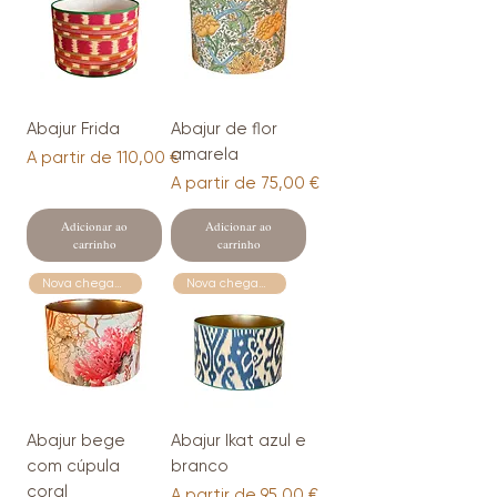
Abajur Frida
Abajur de flor
amarela
Preço promocional
A partir de
110,00 €
Preço promocional
A partir de
75,00 €
Adicionar ao
Adicionar ao
carrinho
carrinho
Nova chegada
Nova chegada
Abajur bege
Abajur Ikat azul e
com cúpula
branco
coral
Preço promocional
A partir de
95,00 €