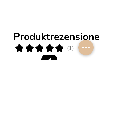
einfach, wir besprechen
gerne die Möglichkeiten.
Produktrezensionen
★
★
★
★
★
1
1
★
★
★
★
★
vor 1 Jahr
¡Maravilloso!
La pantalla es perfecta! La
comunicación con Petra fue
excelente, siempre atenta al
envío. La recomiendo 100%