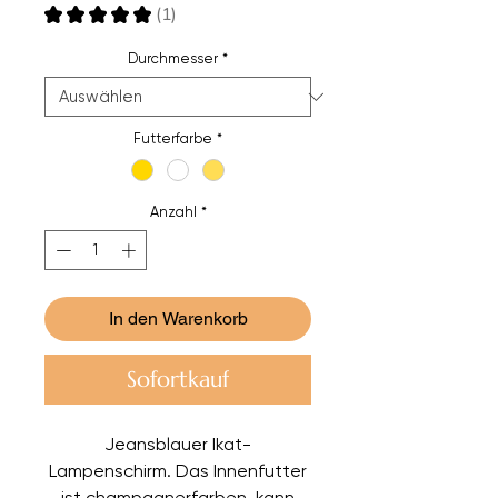
★
★
★
★
★
1
1
Durchmesser
*
Futterfarbe
*
Anzahl
*
In den Warenkorb
Sofortkauf
Jeansblauer Ikat-
Lampenschirm. Das Innenfutter
ist champagnerfarben, kann