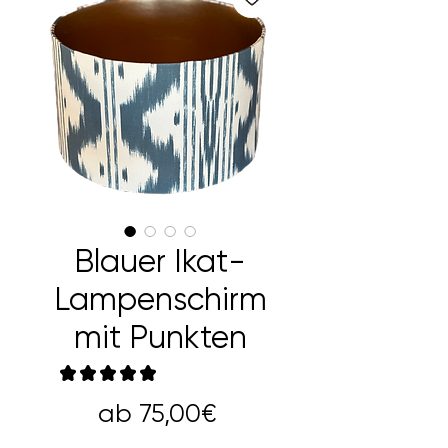
Blauer Ikat-
Lampenschirm
mit Punkten
★
★
★
★
★
1
Sale-
ab
75,00€
Preis