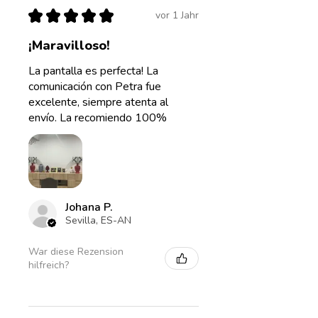
unterschiedliche Höhen,
★
★
★
★
★
vor 1 Jahr
wenn der Stoffdruck mit einer
anderen Höhe besser
¡Maravilloso!
zusammenpasst.
La pantalla es perfecta! La
Durchmesser 20cm, Höhe
comunicación con Petra fue
18cm
excelente, siempre atenta al
envío. La recomiendo 100%
Durchmesser 25cm, Höhe
20cm
Durchmesser 30cm, Höhe
23m
Durchmesser 35cm, Höhe
Johana P.
24cm
Sevilla, ES-AN
Durchmesser 40cm, Höhe
War diese Rezension
25cm
hilfreich?
Wünschen Sie sich einen
größeren Lampenschirm?
Kontaktieren Sie mich