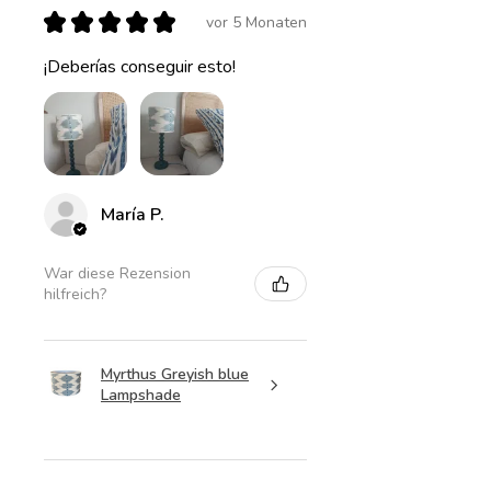
★
★
★
★
★
vor 5 Monaten
¡Deberías conseguir esto!
María P.
War diese Rezension
hilfreich?
Myrthus Greyish blue
Lampshade