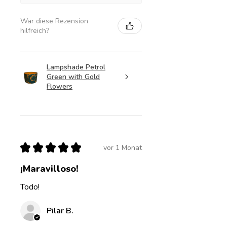
War diese Rezension
hilfreich?
Lampshade Petrol
Green with Gold
Flowers
★
★
★
★
★
vor 1 Monat
¡Maravilloso!
Todo!
Pilar B.