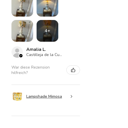
größerer Höhe? Kontaktieren
Sie mich einfach, und ich
sehe mir die Möglichkeiten
an.
4+
Amalia L.
Castilleja de la Cuesta , ES-AN
War diese Rezension
hilfreich?
Lampshade Mimosa