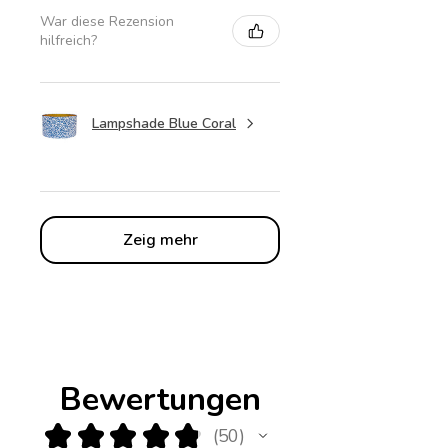
War diese Rezension
hilfreich?
Lampshade Blue Coral
Zeig mehr
Bewertungen
★
★
★
★
★
50
50