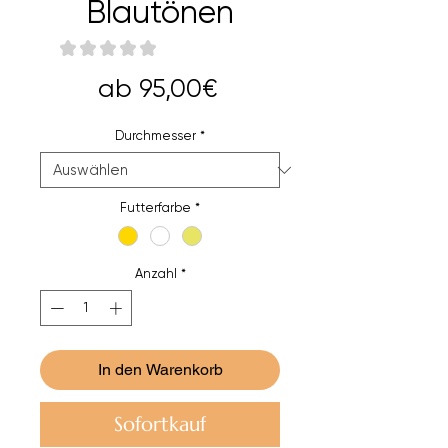
Blautönen
★
★
★
★
★
0
Sale-
ab
95,00€
Preis
Durchmesser
*
Futterfarbe
*
Anzahl
*
In den Warenkorb
Sofortkauf