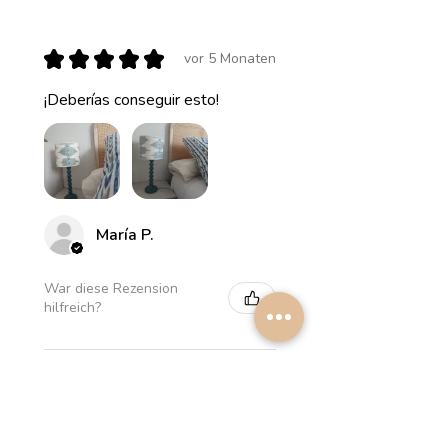
★
★
★
★
★
vor 5 Monaten
¡Deberías conseguir esto!
María P.
War diese Rezension
hilfreich?
Myrthus Greyish blue
Lampshade