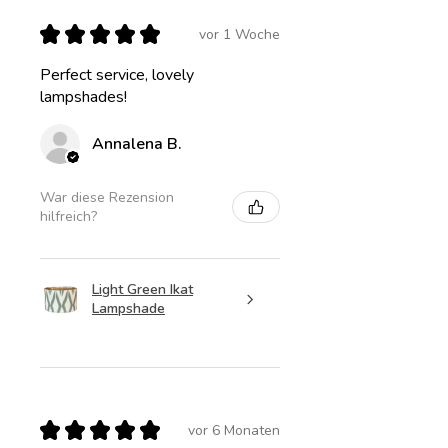
★
★
★
★
★
vor 1 Woche
Perfect service, lovely
lampshades!
Annalena B.
War diese Rezension
hilfreich?
Light Green Ikat
Lampshade
★
★
★
★
★
vor 6 Monaten