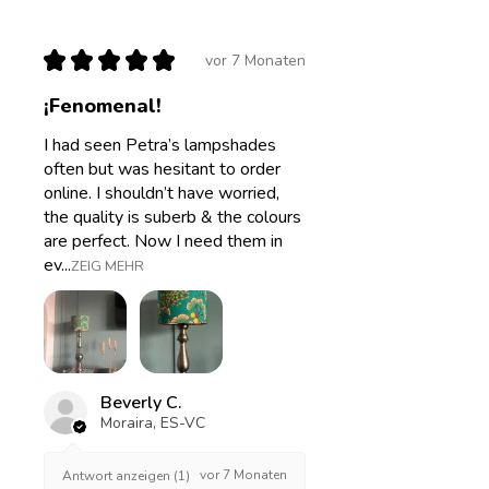
★
★
★
★
★
vor 7 Monaten
¡Fenomenal!
I had seen Petra’s lampshades
often but was hesitant to order
online. I shouldn’t have worried,
the quality is suberb & the colours
are perfect. Now I need them in
ev...
ZEIG MEHR
Beverly C.
Moraira, ES-VC
vor 7 Monaten
Antwort anzeigen (1)