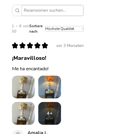
25cm
Durchmesser 40cm, Höhe
30cm
1 – 6 von
Sortiere
50
nach:
★
★
★
★
★
vor 3 Monaten
¡Maravilloso!
Me ha encantado!
4+
Amalia L.