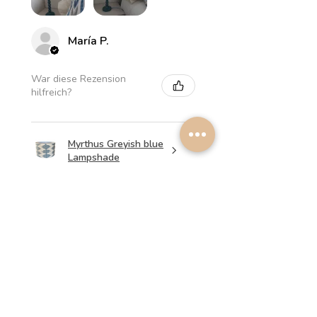
María P.
War diese Rezension
hilfreich?
Myrthus Greyish blue
Lampshade
★
★
★
★
★
vor 1 Woche
Perfect service, lovely
lampshades!