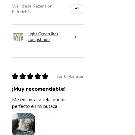
War diese Rezension
hilfreich?
Light Green Ikat
Lampshade
★
★
★
★
★
vor 6 Monaten
¡Muy recomendable!
Me encanta la tela, queda
perfecto en mi butaca