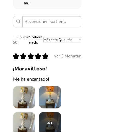
an.
1 – 6 von
Sortiere
50
nach:
★
★
★
★
★
vor 3 Monaten
¡Maravilloso!
Me ha encantado!
4+