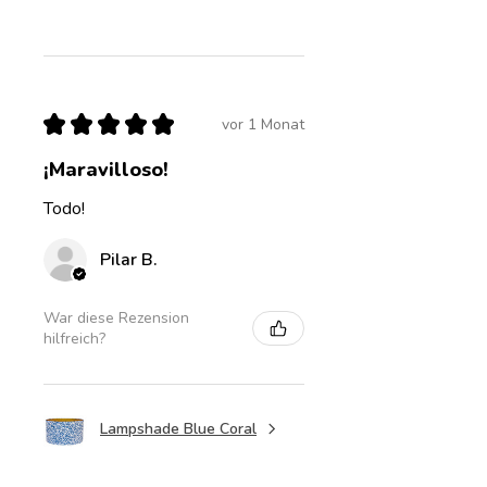
★
★
★
★
★
vor 1 Monat
¡Maravilloso!
Todo!
Pilar B.
War diese Rezension
hilfreich?
Lampshade Blue Coral