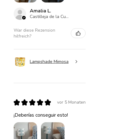
Amalia L.
Castilleja de la Cuesta , ES-AN
War diese Rezension
hilfreich?
Lampshade Mimosa
★
★
★
★
★
vor 5 Monaten
¡Deberías conseguir esto!