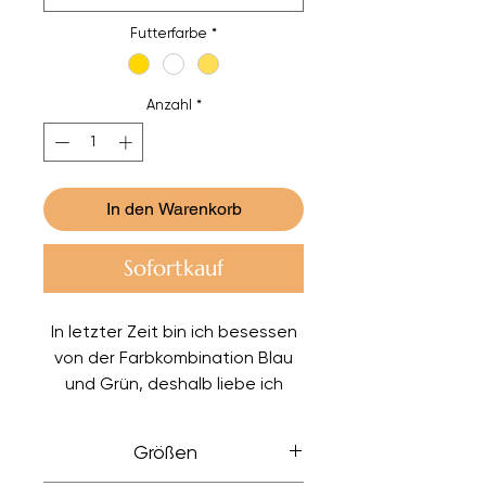
Futterfarbe
*
Anzahl
*
In den Warenkorb
Sofortkauf
In letzter Zeit bin ich besessen
von der Farbkombination Blau
und Grün, deshalb liebe ich
diesen Stoff mit leuchtenden
Grün- und Blautönen. Das
Größen
Futter ist champagnerfarben,