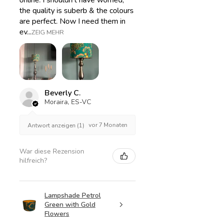
online. I shouldn’t have worried,
the quality is suberb & the colours
are perfect. Now I need them in
ev...
ZEIG MEHR
Beverly C.
Moraira, ES-VC
vor 7 Monaten
Antwort anzeigen (1)
War diese Rezension
hilfreich?
Lampshade Petrol
Green with Gold
Flowers