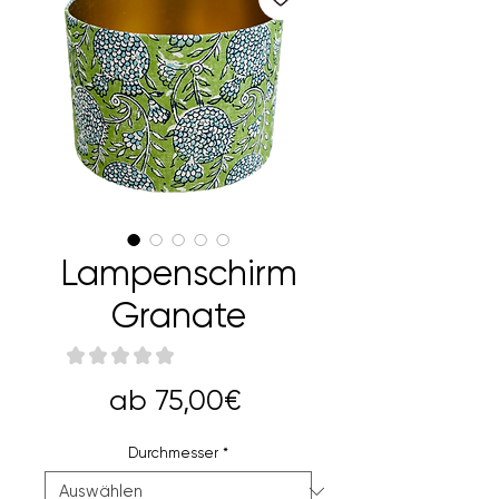
Lampenschirm
Granate
★
★
★
★
★
0
Sale-
ab
75,00€
Preis
Durchmesser
*