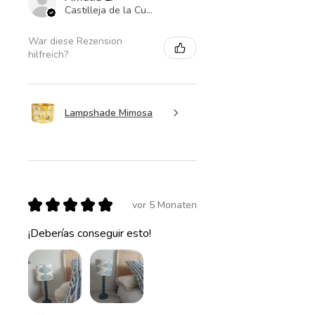
Castilleja de la Cuesta , ES-AN
War diese Rezension
hilfreich?
Lampshade Mimosa
★
★
★
★
★
vor 5 Monaten
¡Deberías conseguir esto!