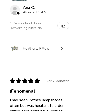
Ana C.
Algorta, ES-PV
1 Person fand diese
Bewertung hilfreich.
Heatherly Pillow
★
★
★
★
★
vor 7 Monaten
¡Fenomenal!
I had seen Petra’s lampshades
often but was hesitant to order