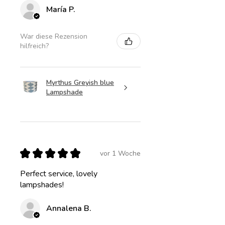
María P.
War diese Rezension
hilfreich?
Myrthus Greyish blue
Lampshade
★
★
★
★
★
vor 1 Woche
Perfect service, lovely
lampshades!
Annalena B.