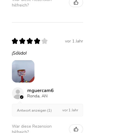
hilfreich?
★
★
★
★
★
vor 1 Jahr
¡Sólido!
mguercam6
Ronda, AN
vor 1 Jahr
Antwort anzeigen (1)
War diese Rezension
hilfreich?