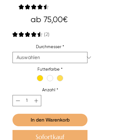
★
★
★
★
★
2
Sale-
ab
75,00€
Preis
★
★
★
★
★
2
2
Durchmesser
*
Futterfarbe
*
Anzahl
*
In den Warenkorb
Sofortkauf