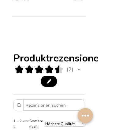
Produktrezensionen
★
★
★
★
★
2
2
1 – 2 von
Sortiere
2
nach: