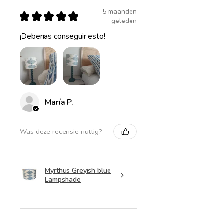
5 maanden
★
★
★
★
★
geleden
¡Deberías conseguir esto!
María P.
Was deze recensie nuttig?
Myrthus Greyish blue
Lampshade