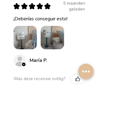
5 maanden
★
★
★
★
★
geleden
¡Deberías conseguir esto!
María P.
Was deze recensie nuttig?
Myrthus Greyish blue
Lampshade