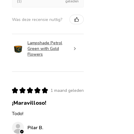
(1)
geleden
Was deze recensie nuttig?
Lampshade Petrol
Green with Gold
Flowers
★
★
★
★
★
1 maand geleden
¡Maravilloso!
Todo!
Pilar B.