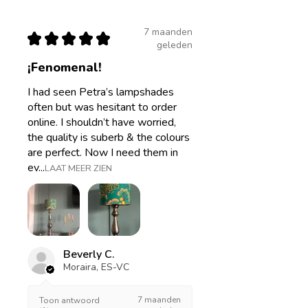
7 maanden
★
★
★
★
★
geleden
¡Fenomenal!
I had seen Petra’s lampshades
often but was hesitant to order
online. I shouldn’t have worried,
the quality is suberb & the colours
are perfect. Now I need them in
ev...
LAAT MEER ZIEN
Beverly C.
Moraira, ES-VC
7 maanden
Toon antwoord