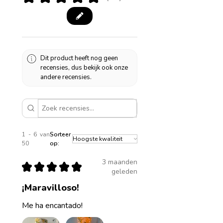
Dit product heeft nog geen
recensies, dus bekijk ook onze
andere recensies.
1 - 6 van
Sorteer
50
op:
3 maanden
★
★
★
★
★
geleden
¡Maravilloso!
Me ha encantado!