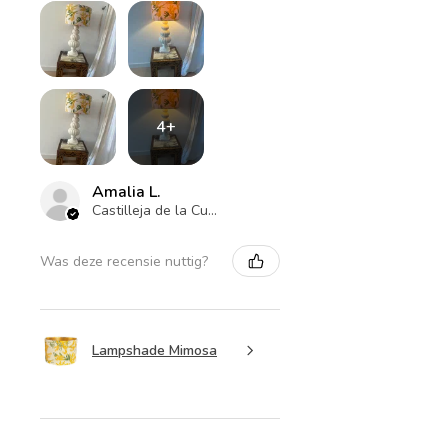
wil je hem hoger? Neem dan
contact met me op, dan
bekijk ik de mogelijkheden.
4+
Amalia L.
Castilleja de la Cuesta , ES-AN
Was deze recensie nuttig?
Lampshade Mimosa