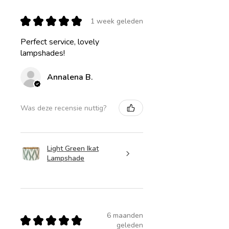
★
★
★
★
★
1 week geleden
Perfect service, lovely
lampshades!
Annalena B.
Was deze recensie nuttig?
Light Green Ikat
Lampshade
6 maanden
★
★
★
★
★
geleden