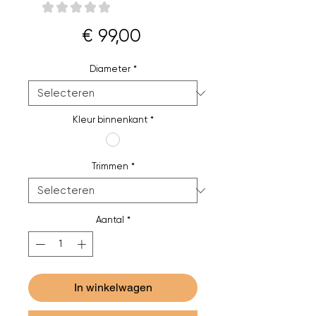
★
★
★
★
★
0
Prijs
€ 99,00
Diameter
*
Kleur binnenkant
*
Trimmen
*
Aantal
*
In winkelwagen