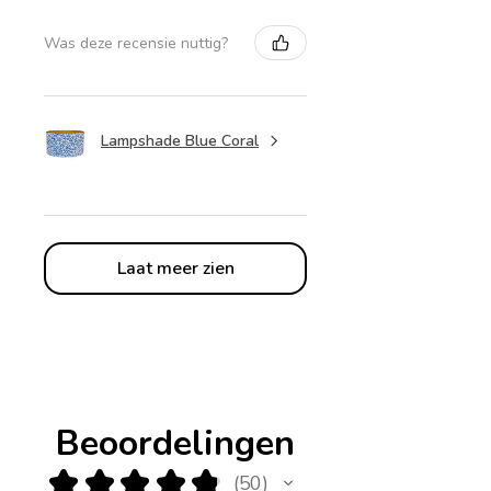
Was deze recensie nuttig?
Lampshade Blue Coral
Laat meer zien
Beoordelingen
★
★
★
★
★
50
50