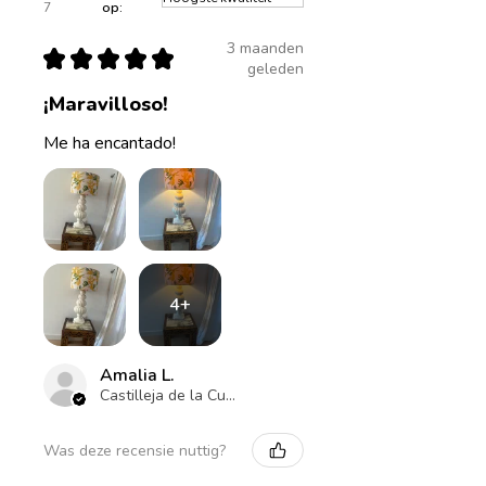
7
op:
3 maanden
★
★
★
★
★
geleden
¡Maravilloso!
Me ha encantado!
4+
Amalia L.
Castilleja de la Cuesta , ES-AN
Was deze recensie nuttig?