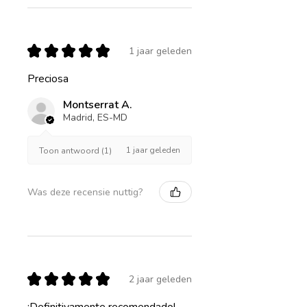
★
★
★
★
★
1 jaar geleden
Preciosa
Montserrat A.
Madrid, ES-MD
1 jaar geleden
Toon antwoord (1)
Was deze recensie nuttig?
★
★
★
★
★
2 jaar geleden