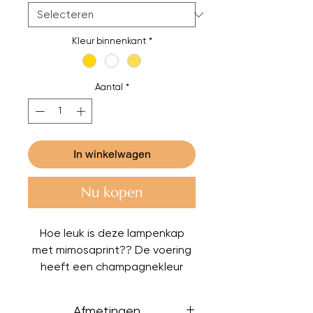
Kleur binnenkant
*
Aantal
*
In winkelwagen
Nu kopen
Hoe leuk is deze lampenkap
met mimosaprint?? De voering
heeft een champagnekleur
maar kan ook gekozen worden
in wit of mat goud. Deze heeft
Afmetingen