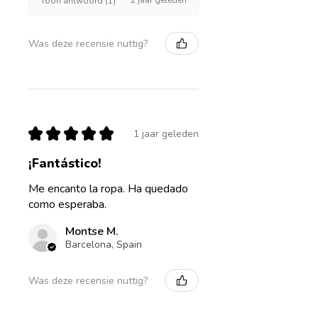
2 jaar geleden
Toon antwoord (1)
Was deze recensie nuttig?
★
★
★
★
★
1 jaar geleden
¡Fantástico!
Me encanto la ropa. Ha quedado
como esperaba.
Montse M.
Barcelona, Spain
Was deze recensie nuttig?