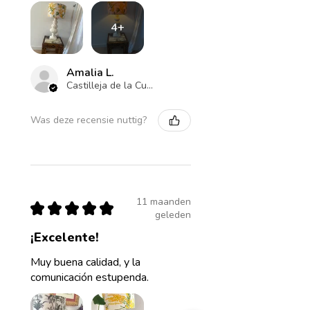
4+
Amalia L.
Castilleja de la Cuesta , ES-AN
Was deze recensie nuttig?
11 maanden
★
★
★
★
★
geleden
¡Excelente!
Muy buena calidad, y la
comunicación estupenda.