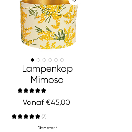
Lampenkap
Mimosa
★
★
★
★
★
7
Verkoopprijs
Vanaf
€45,00
★
★
★
★
★
7
7
Diameter
*