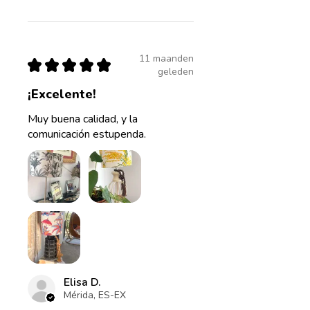
11 maanden
★
★
★
★
★
geleden
¡Excelente!
Muy buena calidad, y la
comunicación estupenda.
Elisa D.
Mérida, ES-EX