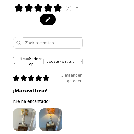
★
★
★
★
★
7
7
1 - 6 van
Sorteer
7
op:
3 maanden
★
★
★
★
★
geleden
¡Maravilloso!
Me ha encantado!