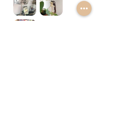
Elisa D.
Mérida, ES-EX
Was deze recensie nuttig?
★
★
★
★
★
2 jaar geleden
Spectacular!
The size perfect! And the