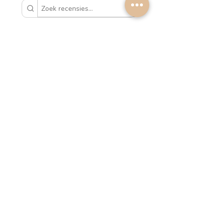
1 - 2 van
Sorteer
2
op:
7 maanden
★
★
★
★
★
geleden
¡Fenomenal!
I had seen Petra’s lampshades
often but was hesitant to order
online. I shouldn’t have worried,
the quality is suberb & the
colours are perfect. Now I need
them in ev...
LAAT MEER ZIEN