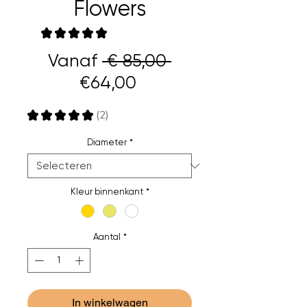
Flowers
★
★
★
★
★
2
Normale
Vanaf
 € 85,00 
Verkoopprijs
prijs
€64,00
★
★
★
★
★
2
2
Diameter
*
Kleur binnenkant
*
Aantal
*
In winkelwagen