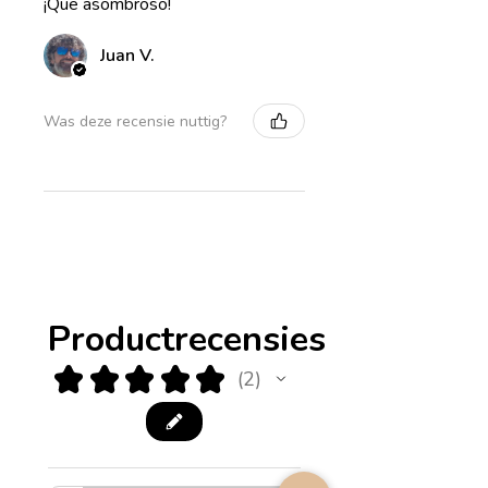
¡Que asombroso!
Juan V.
Was deze recensie nuttig?
Productrecensies
★
★
★
★
★
2
2