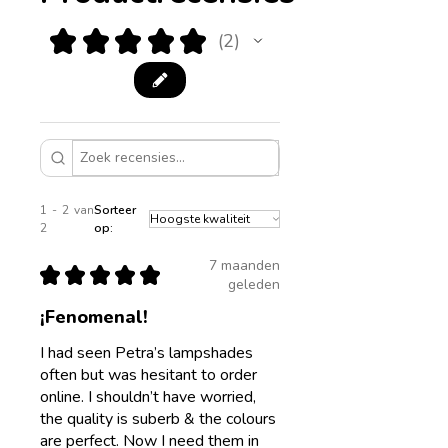
handgemaakt is, heeft elk
maat kan maken.
stuk zijn eigen karakter.
★
★
★
★
★
2
2
Kleuren, texturen en
Diameter 20cm, hoogte
afmetingen kunnen enigszins
18cm
afwijken van wat u op de
Diameter 25cm, hoogte
foto's ziet.
21cm
Diameter 30cm, hoogte
1 - 2 van
Sorteer
23cm
2
op:
Diameter 35cm, hoogte
7 maanden
25cm
★
★
★
★
★
geleden
Diameter 40cm, hoogte
¡Fenomenal!
23cm
I had seen Petra’s lampshades
often but was hesitant to order
online. I shouldn’t have worried,
the quality is suberb & the colours
are perfect. Now I need them in