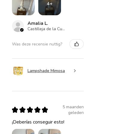
4+
Amalia L.
Castilleja de la Cuesta , ES-AN
Was deze recensie nuttig?
Lampshade Mimosa
5 maanden
★
★
★
★
★
geleden
¡Deberías conseguir esto!