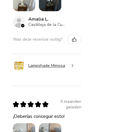
Amalia L.
Castilleja de la Cuesta , ES-AN
Was deze recensie nuttig?
Lampshade Mimosa
5 maanden
★
★
★
★
★
geleden
¡Deberías conseguir esto!