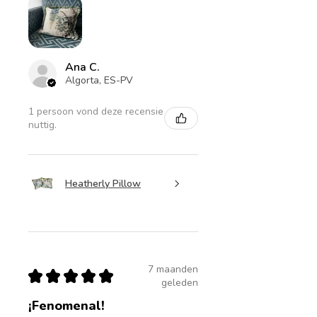
Ana C.
Algorta, ES-PV
1 persoon vond deze recensie
nuttig.
Heatherly Pillow
7 maanden
★
★
★
★
★
geleden
¡Fenomenal!