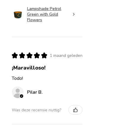
Lampshade Petrol
Green with Gold
Flowers
★
★
★
★
★
1 maand geleden
¡Maravilloso!
Todo!
Pilar B.
Was deze recensie nuttig?