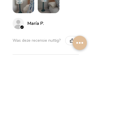
María P.
Was deze recensie nuttig?
Myrthus Greyish blue
Lampshade
2 weken
★
★
★
★
★
geleden
Perfect service, lovely
lampshades!