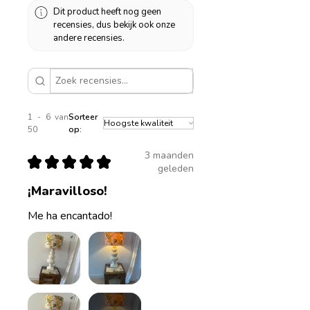
andere hoogte.
Dit product heeft nog geen
recensies, dus bekijk ook onze
Diameter 20cm, hoogte
andere recensies.
18cm
Diameter 25cm, hoogte
20cm
Diameter 30cm, hoogte 23m
1 - 6 van
Sorteer
Diameter 35cm, hoogte
50
op:
24cm
3 maanden
Diameter 40cm, hoogte
★
★
★
★
★
geleden
25cm
¡Maravilloso!
Vind je het mooier als de
lampenkap hoger oogt, dus
Me ha encantado!
wil je hem hoger? Neem dan
contact met me op, dan
bekijk ik de mogelijkheden.