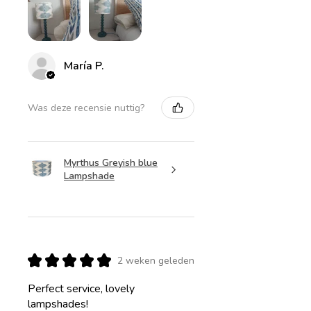
María P.
Was deze recensie nuttig?
Myrthus Greyish blue
Lampshade
★
★
★
★
★
2 weken geleden
Perfect service, lovely
lampshades!