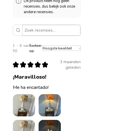
Dit product heeft nog geen
recensies, dus bekijk ook onze
andere recensies.
1 - 6 van
Sorteer
50
op:
3 maanden
★
★
★
★
★
geleden
¡Maravilloso!
Me ha encantado!
4+