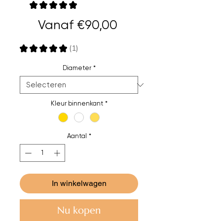
★
★
★
★
★
1
Verkoopprijs
Vanaf
€90,00
★
★
★
★
★
1
1
Diameter
*
Kleur binnenkant
*
Aantal
*
In winkelwagen
Nu kopen