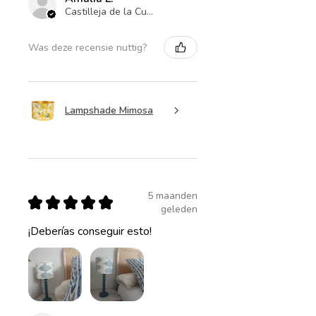
Castilleja de la Cuesta , ES-AN
Was deze recensie nuttig?
Lampshade Mimosa
5 maanden
★
★
★
★
★
geleden
¡Deberías conseguir esto!