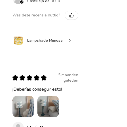
Castilleja de la Cuesta , ES-AN
Was deze recensie nuttig?
Lampshade Mimosa
5 maanden
★
★
★
★
★
geleden
¡Deberías conseguir esto!