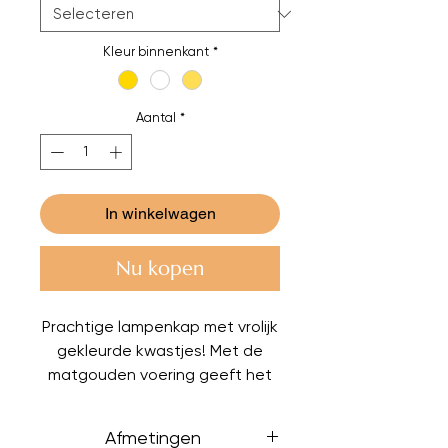
Kleur binnenkant
*
Aantal
*
In winkelwagen
Nu kopen
Prachtige lampenkap met vrolijk
gekleurde kwastjes! Met de
matgouden voering geeft het
je huis 's avonds echt mooi licht.
Maar je kunt natuurlijk ook
Afmetingen
kiezen voor een witte, of