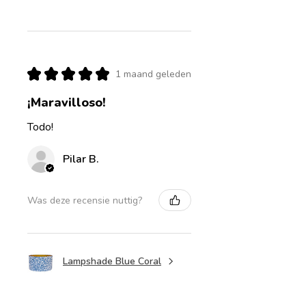
★
★
★
★
★
1 maand geleden
¡Maravilloso!
Todo!
Pilar B.
Was deze recensie nuttig?
Lampshade Blue Coral