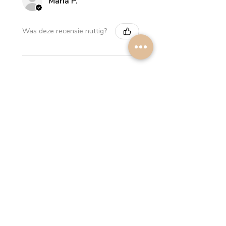
María P.
Was deze recensie nuttig?
Myrthus Greyish blue
Lampshade
2 weken
★
★
★
★
★
geleden
Perfect service, lovely
lampshades!
Annalena B.