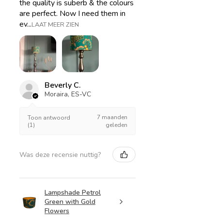
the quality is suberb & the colours
are perfect. Now I need them in
ev...
LAAT MEER ZIEN
Beverly C.
Moraira, ES-VC
7 maanden
Toon antwoord
(1)
geleden
Was deze recensie nuttig?
Lampshade Petrol
Green with Gold
Flowers