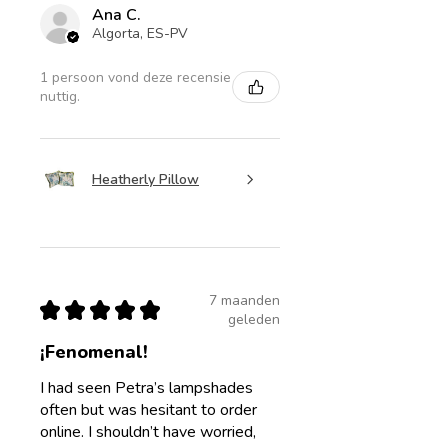
Ana C.
Algorta, ES-PV
1 persoon vond deze recensie
nuttig.
Heatherly Pillow
7 maanden
★
★
★
★
★
geleden
¡Fenomenal!
I had seen Petra’s lampshades
often but was hesitant to order
online. I shouldn’t have worried,