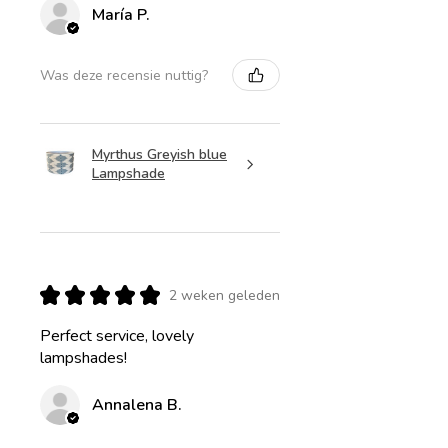
María P.
Was deze recensie nuttig?
Myrthus Greyish blue
Lampshade
★
★
★
★
★
2 weken geleden
Perfect service, lovely
lampshades!
Annalena B.