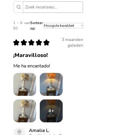
1 - 6 van
Sorteer
50
op:
3 maanden
★
★
★
★
★
geleden
¡Maravilloso!
Me ha encantado!
4+
Amalia L.