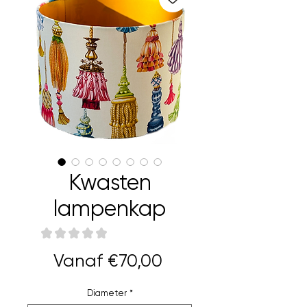
Kwasten
lampenkap
★
★
★
★
★
0
Verkoopprijs
Vanaf
€70,00
Diameter
*