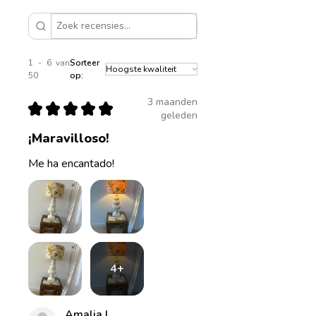
Diameter 40cm, hoogte
23cm
1 - 6 van
Sorteer
50
op:
3 maanden
★
★
★
★
★
geleden
¡Maravilloso!
Me ha encantado!
4+
Amalia L.