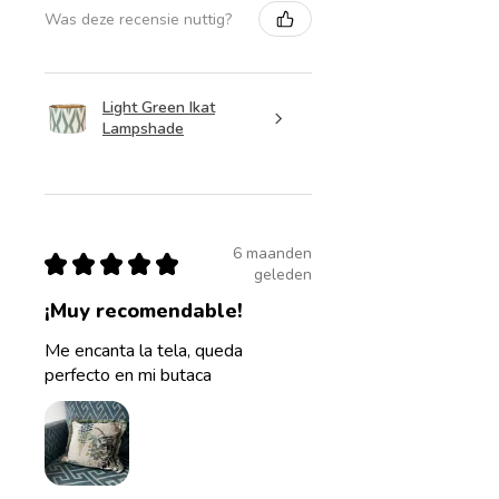
Was deze recensie nuttig?
Light Green Ikat
Lampshade
6 maanden
★
★
★
★
★
geleden
¡Muy recomendable!
Me encanta la tela, queda
perfecto en mi butaca