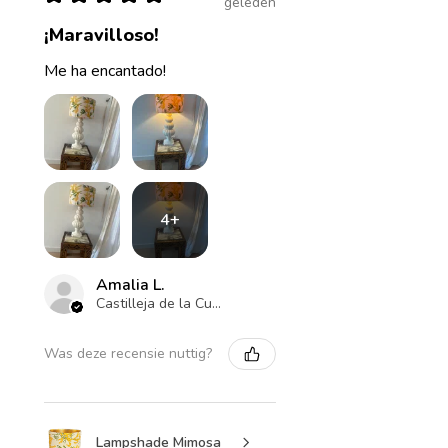
geleden
¡Maravilloso!
Me ha encantado!
4+
Amalia L.
Castilleja de la Cuesta , ES-AN
Was deze recensie nuttig?
Lampshade Mimosa