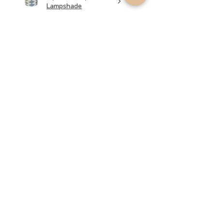
Lampshade
2 weken
★
★
★
★
★
geleden
Perfect service, lovely
lampshades!
Annalena B.
Was deze recensie nuttig?
Light Green Ikat
Lampshade