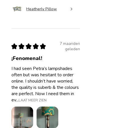
Heatherly Pillow
7 maanden
★
★
★
★
★
geleden
¡Fenomenal!
I had seen Petra’s lampshades
often but was hesitant to order
online. I shouldn’t have worried,
the quality is suberb & the colours
are perfect. Now I need them in
ev...
LAAT MEER ZIEN