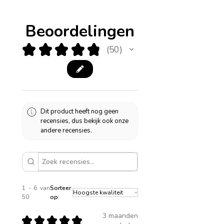
Beoordelingen
★
★
★
★
★
50
50
Dit product heeft nog geen
recensies, dus bekijk ook onze
andere recensies.
1 - 6 van
Sorteer
50
op:
3 maanden
★
★
★
★
★