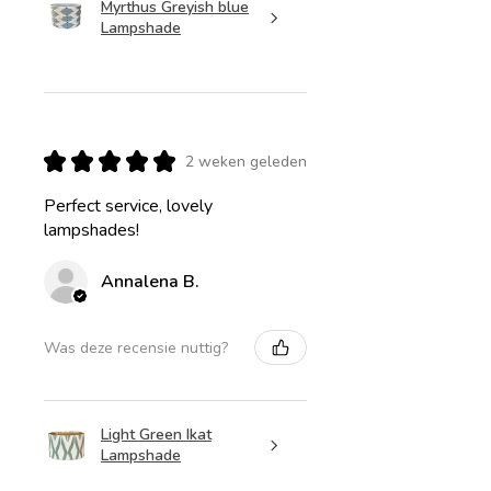
Myrthus Greyish blue
Lampshade
★
★
★
★
★
2 weken geleden
Perfect service, lovely
lampshades!
Annalena B.
Was deze recensie nuttig?
Light Green Ikat
Lampshade