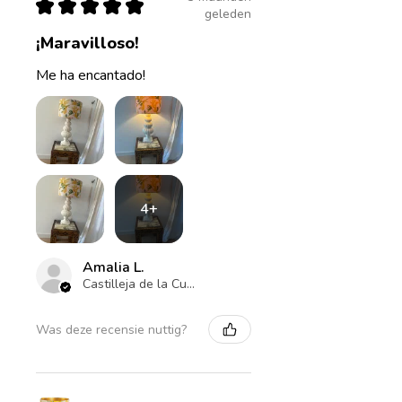
★
★
★
★
★
geleden
¡Maravilloso!
Me ha encantado!
4+
Amalia L.
Castilleja de la Cuesta , ES-AN
Was deze recensie nuttig?