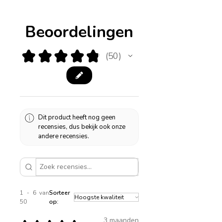
Beoordelingen
★
★
★
★
★
50
50
Dit product heeft nog geen
recensies, dus bekijk ook onze
andere recensies.
1 - 6 van
Sorteer
50
op:
3 maanden