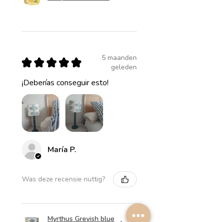
5 maanden
★
★
★
★
★
geleden
¡Deberías conseguir esto!
María P.
Was deze recensie nuttig?
Myrthus Greyish blue