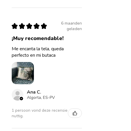
6 maanden
★
★
★
★
★
geleden
¡Muy recomendable!
Me encanta la tela, queda
perfecto en mi butaca
Ana C.
Algorta, ES-PV
1 persoon vond deze recensie
nuttig.