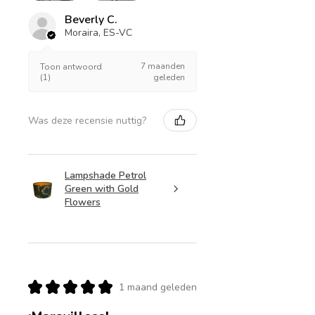
Beverly C.
Moraira, ES-VC
7 maanden
Toon antwoord
(1)
geleden
Was deze recensie nuttig?
Lampshade Petrol
Green with Gold
Flowers
★
★
★
★
★
1 maand geleden