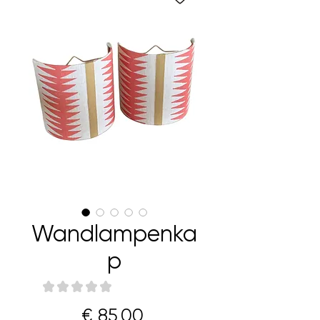
Wandlampenka
p
★
★
★
★
★
0
Prijs
€ 85,00