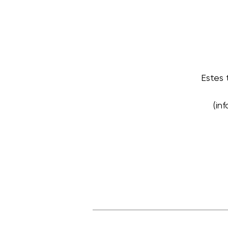
Estes
(in