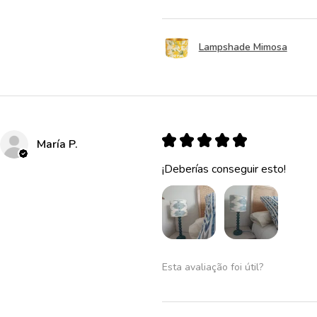
Lampshade Mimosa
★
★
★
★
★
María P.
¡Deberías conseguir esto!
Esta avaliação foi útil?