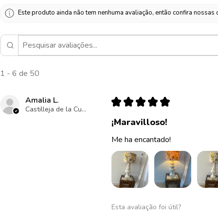
Este produto ainda não tem nenhuma avaliação, então confira nossas o
1 - 6 de 50
Amalia L.
★
★
★
★
★
Castilleja de la Cuesta , ES-AN
¡Maravilloso!
Me ha encantado!
Esta avaliação foi útil?