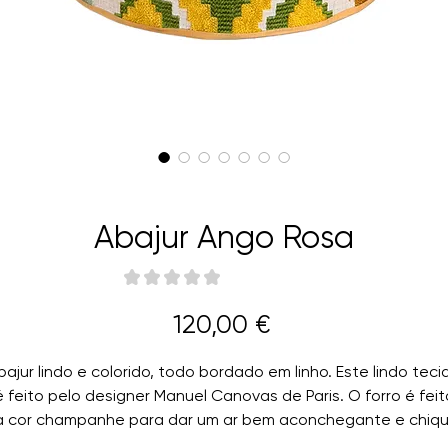
Abajur Ango Rosa
★
★
★
★
★
0
Preço
120,00 €
bajur lindo e colorido, todo bordado em linho. Este lindo teci
é feito pelo designer Manuel Canovas de Paris. O forro é feit
a cor champanhe para dar um ar bem aconchegante e chiqu
Mas você também pode escolher outra cor de forro, é claro.