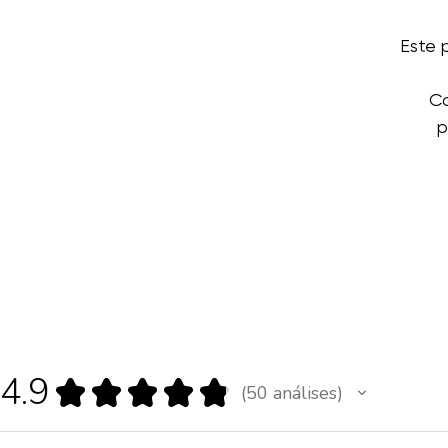
Este 
Co
p
4.9
★
★
★
★
★
50
análises
50