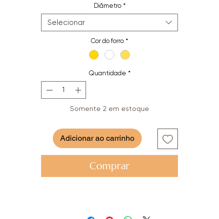
Diâmetro
*
Selecionar
Cor do forro
*
Quantidade
*
Somente 2 em estoque
Adicionar ao carrinho
Comprar