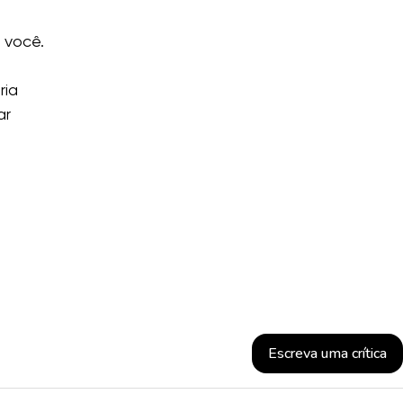
 você.
ria
ar
Escreva uma crítica