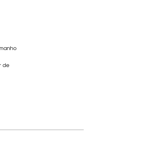
amanho
r de