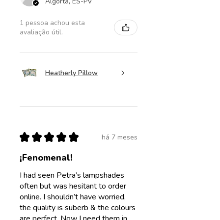
Algorta, ES-PV
1 pessoa achou esta
avaliação útil.
Heatherly Pillow
★
★
★
★
★
há 7 meses
¡Fenomenal!
I had seen Petra’s lampshades
often but was hesitant to order
online. I shouldn’t have worried,
the quality is suberb & the colours
are perfect. Now I need them in