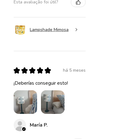
Esta avaliação foi útil?
Lampshade Mimosa
★
★
★
★
★
há 5 meses
¡Deberías conseguir esto!
María P.