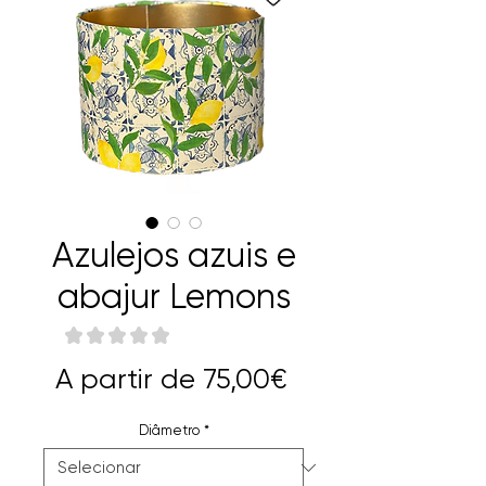
Azulejos azuis e
abajur Lemons
★
★
★
★
★
0
Preço
A partir de
75,00€
promocional
Diâmetro
*