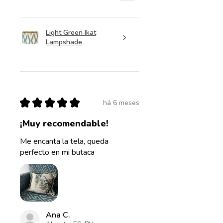
Light Green Ikat
Lampshade
★
★
★
★
★
há 6 meses
¡Muy recomendable!
Me encanta la tela, queda
perfecto en mi butaca
Ana C.