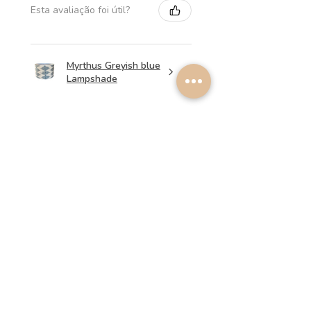
Esta avaliação foi útil?
Myrthus Greyish blue
Lampshade
★
★
★
★
★
há 2 semanas
Perfect service, lovely
lampshades!
Annalena B.
Esta avaliação foi útil?