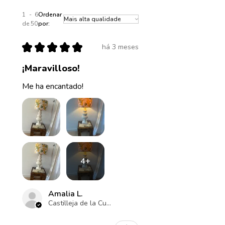
1 - 6
Ordenar
de 50
por:
★
★
★
★
★
há 3 meses
¡Maravilloso!
Me ha encantado!
4+
Amalia L.
Castilleja de la Cuesta , ES-AN