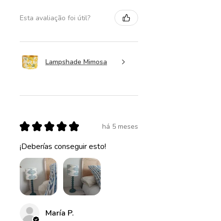
Esta avaliação foi útil?
Lampshade Mimosa
★
★
★
★
★
há 5 meses
¡Deberías conseguir esto!
María P.