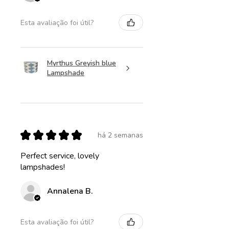
Esta avaliação foi útil?
Myrthus Greyish blue
Lampshade
★
★
★
★
★
há 2 semanas
Perfect service, lovely
lampshades!
Annalena B.
Esta avaliação foi útil?