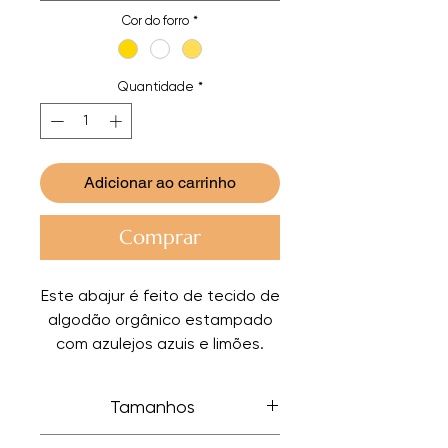
Cor do forro
*
Quantidade
*
Adicionar ao carrinho
Comprar
Este abajur é feito de tecido de
algodão orgânico estampado
com azulejos azuis e limões.
Ideal para uma cozinha aberta
ou um terraço. O forro é na cor
Tamanhos
champanhe, mas também pode
ser escolhido em branco ou
Estes são tamanhos