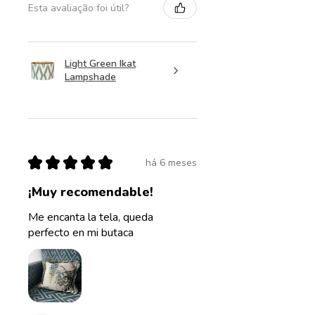
Esta avaliação foi útil?
Light Green Ikat
Lampshade
★
★
★
★
★
há 6 meses
¡Muy recomendable!
Me encanta la tela, queda
perfecto en mi butaca