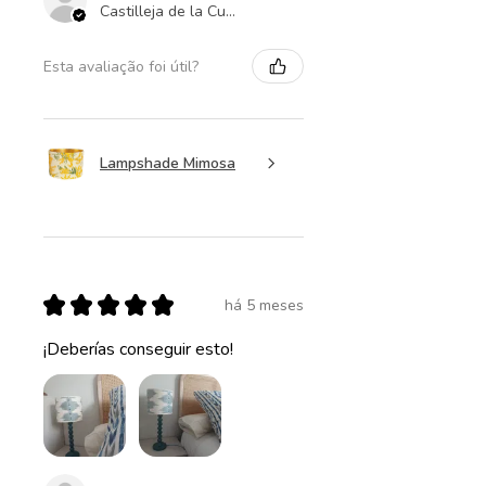
Castilleja de la Cuesta , ES-AN
Esta avaliação foi útil?
Lampshade Mimosa
★
★
★
★
★
há 5 meses
¡Deberías conseguir esto!