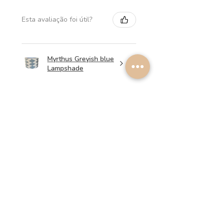
Esta avaliação foi útil?
Myrthus Greyish blue
Lampshade
★
★
★
★
★
há 1 semana
Perfect service, lovely
lampshades!
Annalena B.
Esta avaliação foi útil?