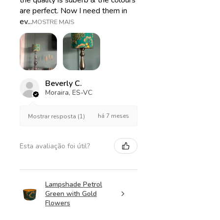
the quality is suberb & the colours
are perfect. Now I need them in
ev...
MOSTRE MAIS
Beverly C.
Moraira, ES-VC
há 7 meses
Mostrar resposta (1)
Esta avaliação foi útil?
Lampshade Petrol
Green with Gold
Flowers