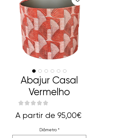
Abajur Casal
Vermelho
★
★
★
★
★
0
Preço
A partir de
95,00€
promocional
Diâmetro
*