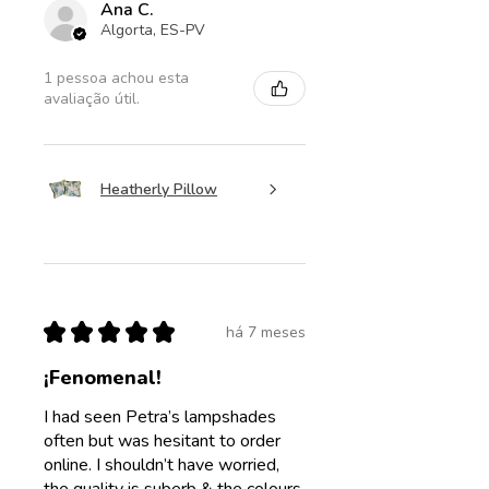
Ana C.
Algorta, ES-PV
1 pessoa achou esta
avaliação útil.
Heatherly Pillow
★
★
★
★
★
há 7 meses
¡Fenomenal!
I had seen Petra’s lampshades
often but was hesitant to order
online. I shouldn’t have worried,