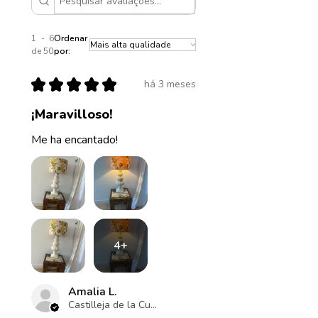
1 - 6
Ordenar
de 50
por:
★
★
★
★
★
há 3 meses
¡Maravilloso!
Me ha encantado!
4+
Amalia L.
Castilleja de la Cuesta , ES-AN