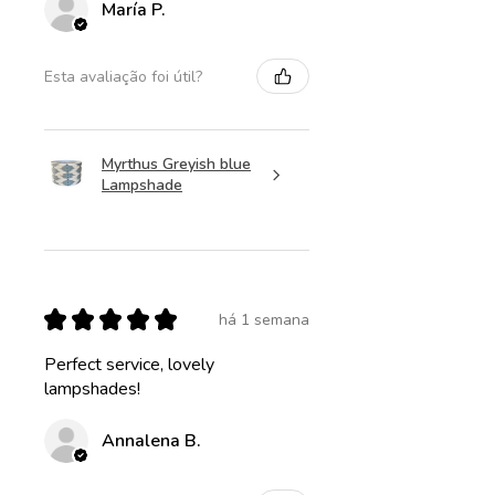
María P.
Esta avaliação foi útil?
Myrthus Greyish blue
Lampshade
★
★
★
★
★
há 1 semana
Perfect service, lovely
lampshades!
Annalena B.