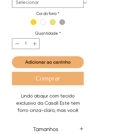
Cor do forro
*
Quantidade
*
Adicionar ao carrinho
Comprar
Lindo abajur com tecido
exclusivo da Casal! Este tem
forro cinza-claro, mas você
também pode escolher um
forro branco, dourado ou
Tamanhos
champanhe.