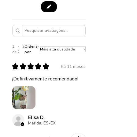
Diâmetro 30cm, altura 23cm
em relação às fotos.
Diâmetro 35cm, altura 25cm
Diâmetro 40cm, altura 23cm
1 - 2
Ordenar
de 2
por:
★
★
★
★
★
há 11 meses
¡Definitivamente recomendado!
Elisa D.
Mérida, ES-EX