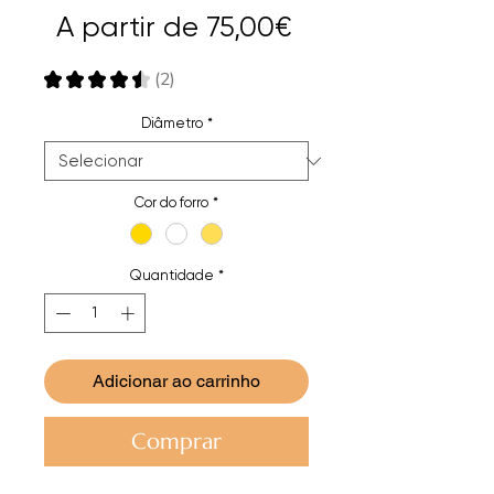
Preço
A partir de
75,00€
promocional
★
★
★
★
★
2
2
Diâmetro
*
Cor do forro
*
Quantidade
*
Adicionar ao carrinho
Comprar