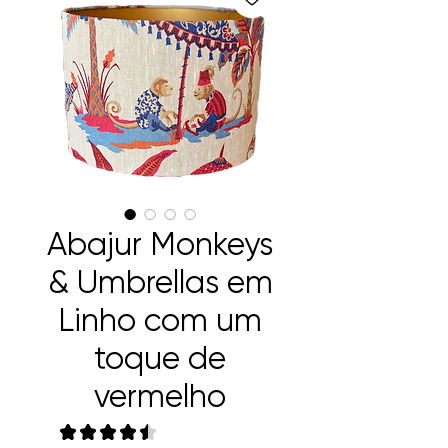
Abajur Monkeys
& Umbrellas em
Linho com um
toque de
vermelho
★
★
★
★
★
2