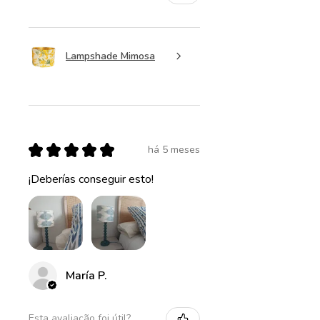
Lampshade Mimosa
★
★
★
★
★
há 5 meses
¡Deberías conseguir esto!
María P.
Esta avaliação foi útil?