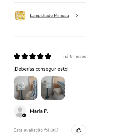
Lampshade Mimosa
★
★
★
★
★
há 5 meses
¡Deberías conseguir esto!
María P.
Esta avaliação foi útil?