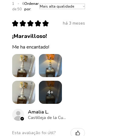
1 - 6
Ordenar
de 50
por:
★
★
★
★
★
há 3 meses
¡Maravilloso!
Me ha encantado!
4+
Amalia L.
Castilleja de la Cuesta , ES-AN
Esta avaliação foi útil?