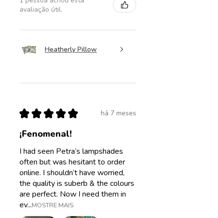
1 pessoa achou esta
avaliação útil.
Heatherly Pillow
★
★
★
★
★
há 7 meses
¡Fenomenal!
I had seen Petra’s lampshades
often but was hesitant to order
online. I shouldn’t have worried,
the quality is suberb & the colours
are perfect. Now I need them in
ev...
MOSTRE MAIS