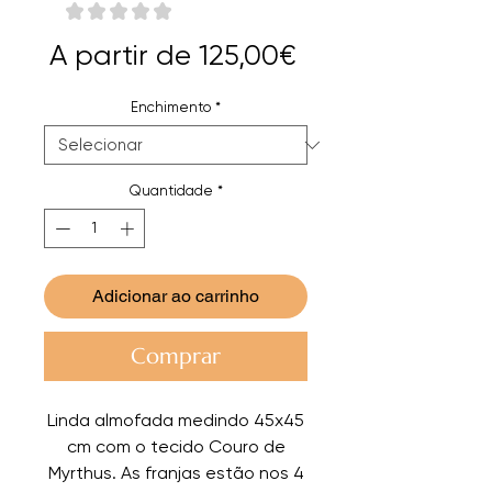
★
★
★
★
★
0
Preço
A partir de
125,00€
promocional
Enchimento
*
Quantidade
*
Adicionar ao carrinho
Comprar
Linda almofada medindo 45x45
cm com o tecido Couro de
Myrthus. As franjas estão nos 4