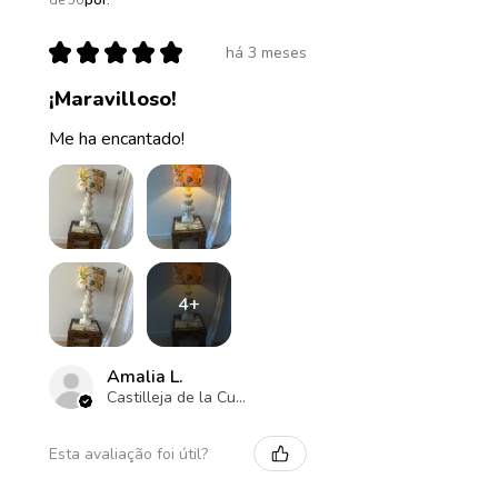
de 50
por:
★
★
★
★
★
há 3 meses
¡Maravilloso!
Me ha encantado!
4+
Amalia L.
Castilleja de la Cuesta , ES-AN
Esta avaliação foi útil?