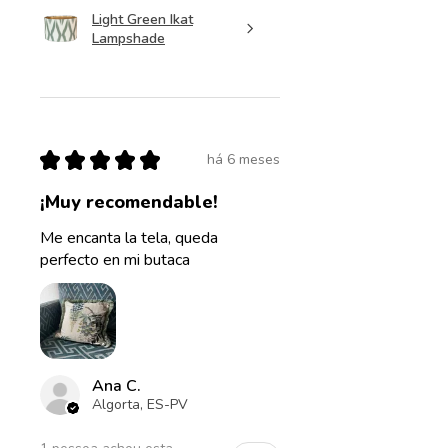
Light Green Ikat
Lampshade
★
★
★
★
★
há 6 meses
¡Muy recomendable!
Me encanta la tela, queda
perfecto en mi butaca
Ana C.
Algorta, ES-PV