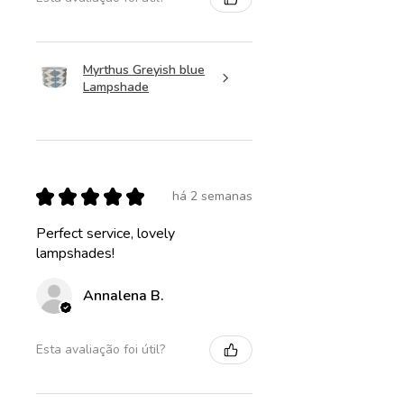
Myrthus Greyish blue
Lampshade
★
★
★
★
★
há 2 semanas
Perfect service, lovely
lampshades!
Annalena B.
Esta avaliação foi útil?