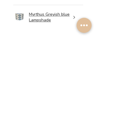
Myrthus Greyish blue
Lampshade
★
★
★
★
★
há 2 semanas
Perfect service, lovely
lampshades!
Annalena B.
Esta avaliação foi útil?
Light Green Ikat