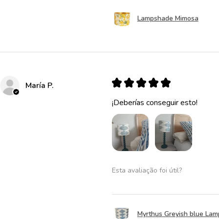
Lampshade Mimosa
★
★
★
★
★
María P.
¡Deberías conseguir esto!
Esta avaliação foi útil?
Myrthus Greyish blue La