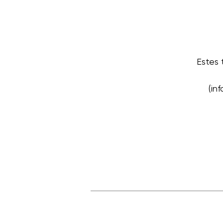
Estes
(in