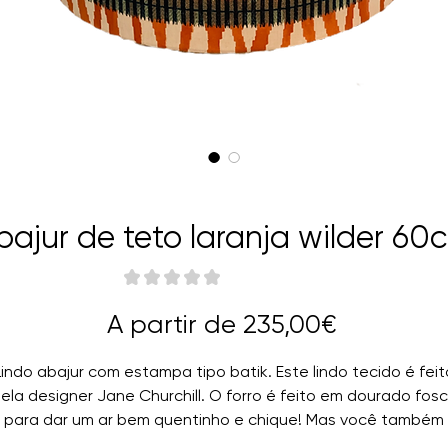
bajur de teto laranja wilder 60
★
★
★
★
★
0
Preço
A partir de
235,00€
promocio
Lindo abajur com estampa tipo batik. Este lindo tecido é feit
ela designer Jane Churchill. O forro é feito em dourado fos
para dar um ar bem quentinho e chique! Mas você também
pode escolher outro forro, é claro.