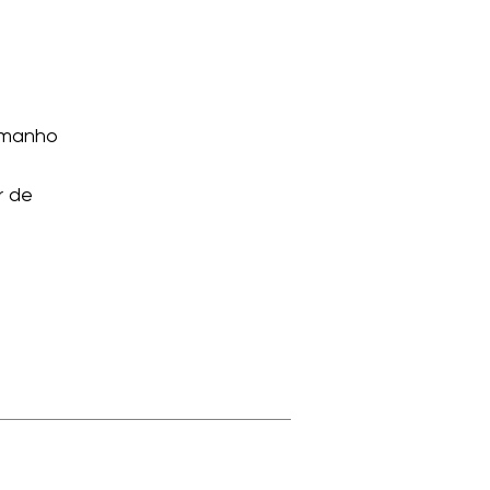
amanho
r de