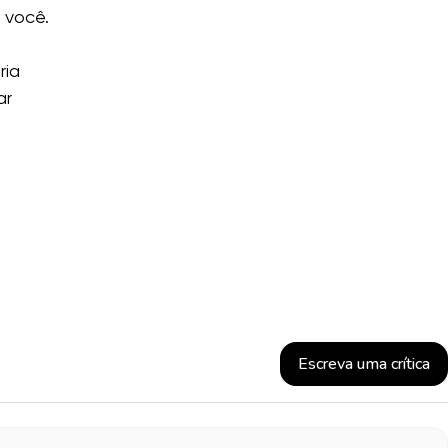
 você.
ria
ar
Escreva uma crítica