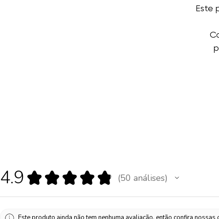
Este 
Co
p
4.9
★
★
★
★
★
50
análises
50
Este produto ainda não tem nenhuma avaliação, então confira nossas o