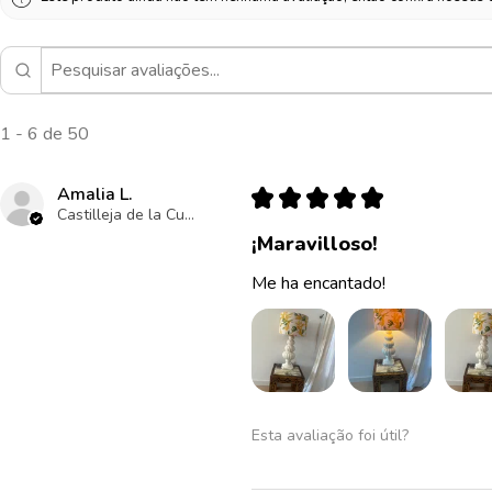
1 - 6 de 50
Amalia L.
★
★
★
★
★
Castilleja de la Cuesta , ES-AN
¡Maravilloso!
Me ha encantado!
Esta avaliação foi útil?