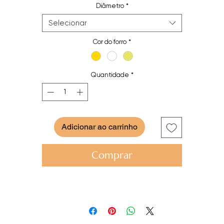
Diâmetro
*
Selecionar
Cor do forro
*
Quantidade
*
Adicionar ao carrinho
Comprar