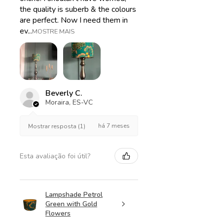
the quality is suberb & the colours
are perfect. Now I need them in
ev...
MOSTRE MAIS
Beverly C.
Moraira, ES-VC
há 7 meses
Mostrar resposta (1)
Esta avaliação foi útil?
Lampshade Petrol
Green with Gold
Flowers