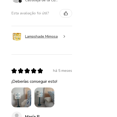
Castilleja de la Cuesta , ES-AN
Esta avaliação foi útil?
Lampshade Mimosa
★
★
★
★
★
há 5 meses
¡Deberías conseguir esto!
María P.