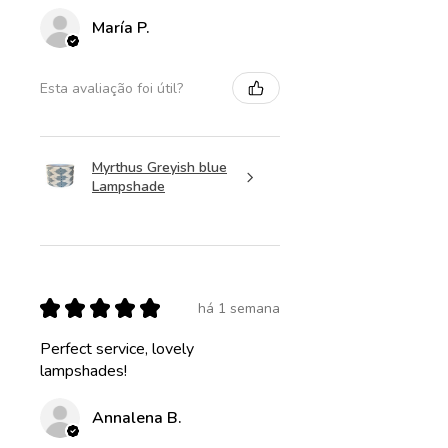
María P.
Esta avaliação foi útil?
Myrthus Greyish blue
Lampshade
★
★
★
★
★
há 1 semana
Perfect service, lovely
lampshades!
Annalena B.