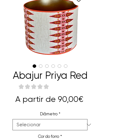
Abajur Priya Red
★
★
★
★
★
0
Preço
A partir de
90,00€
promocional
Diâmetro
*
Cor do forro
*