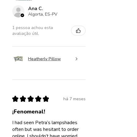
Ana C.
Algorta, ES-PV
1 pessoa achou esta
avaliação útil.
Heatherly Pillow
★
★
★
★
★
há 7 meses
¡Fenomenal!
I had seen Petra’s lampshades
often but was hesitant to order
online. I shouldn’t have worried,