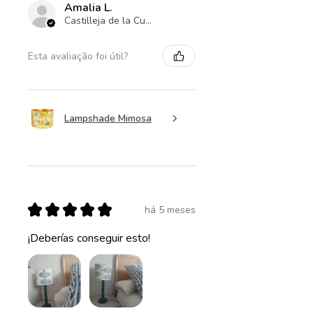
Amalia L.
Castilleja de la Cuesta , ES-AN
Esta avaliação foi útil?
Lampshade Mimosa
★
★
★
★
★
há 5 meses
¡Deberías conseguir esto!