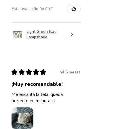
Esta avaliação foi útil?
Light Green Ikat
Lampshade
★
★
★
★
★
há 6 meses
¡Muy recomendable!
Me encanta la tela, queda
perfecto en mi butaca