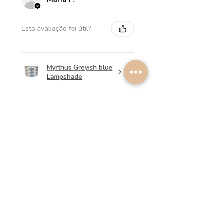
Esta avaliação foi útil?
Myrthus Greyish blue
Lampshade
★
★
★
★
★
há 1 semana
Perfect service, lovely
lampshades!
Annalena B.