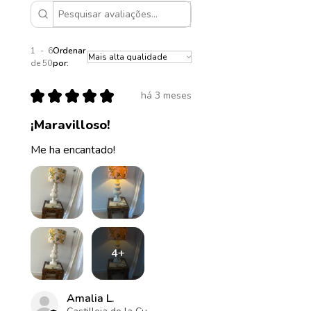
1 - 6
Ordenar
de 50
por:
★
★
★
★
★
há 3 meses
¡Maravilloso!
Me ha encantado!
4+
Amalia L.