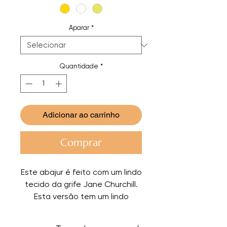
Aparar
*
Quantidade
*
Adicionar ao carrinho
Comprar
Este abajur é feito com um lindo
tecido da grife Jane Churchill.
Esta versão tem um lindo
acabamento na cor brique, mas
o abajur também pode ser