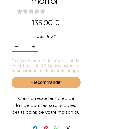
marron
★
★
★
★
★
0
Prix
135,00 €
Quantité
*
En cas de rupture de stock, il faudra
compter jusqu'à 20 jours ouvrables
pour commander le pied de lampe
Précommander
C'est un excellent pied de
lampe pour les salons ou les
petits coins de votre maison qui
ont besoin d'un bel éclairage. La
base est en céramique et peut