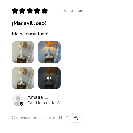
★
★
★
★
★
il y a 3 mois
¡Maravilloso!
Me ha encantado!
4+
Amalia L.
Castilleja de la Cuesta , ES-AN
Cet avis vous a-t-il été utile ?