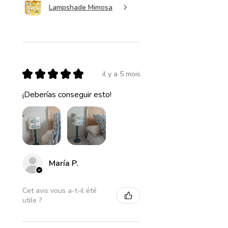
Lampshade Mimosa
★
★
★
★
★
il y a 5 mois
¡Deberías conseguir esto!
María P.
Cet avis vous a-t-il été
utile ?