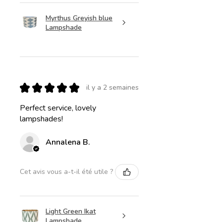
Myrthus Greyish blue
Lampshade
★
★
★
★
★
il y a 2 semaines
Perfect service, lovely
lampshades!
Annalena B.
Cet avis vous a-t-il été utile ?
Light Green Ikat
Lampshade