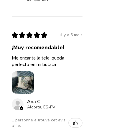
★
★
★
★
★
il y a 6 mois
¡Muy recomendable!
Me encanta la tela, queda
perfecto en mi butaca
Ana C.
Algorta, ES-PV
1 personne a trouvé cet avis
utile.