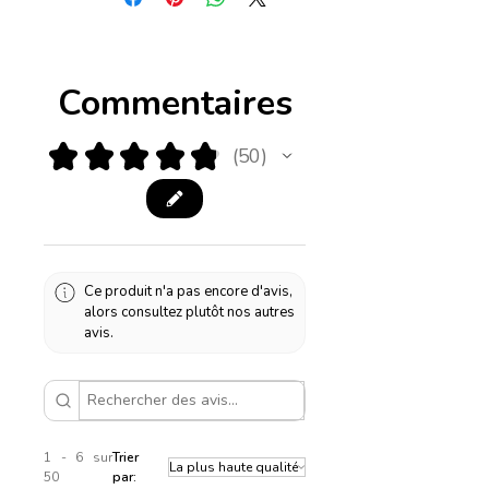
être commandée dans de
nombreuses couleurs
différentes. La hauteur est de
Commentaires
42 cm. Le câble de ce pied de
lampe est en plastique noir,
mais peut également être
★
★
★
★
★
50
50
commandé en transparent,
blanc ou satiné.
Hauteur : 42 cm
Largeur : 17 cm
Ce produit n'a pas encore d'avis,
alors consultez plutôt nos autres
avis.
1 - 6 sur
Trier
50
par: