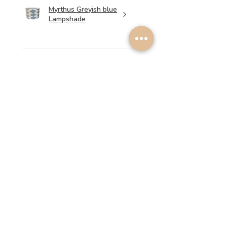
Myrthus Greyish blue
Lampshade
★
★
★
★
★
il y a 2 semaines
Perfect service, lovely
lampshades!
Annalena B.
Cet avis vous a-t-il été
utile ?
Light Green Ikat
Lampshade