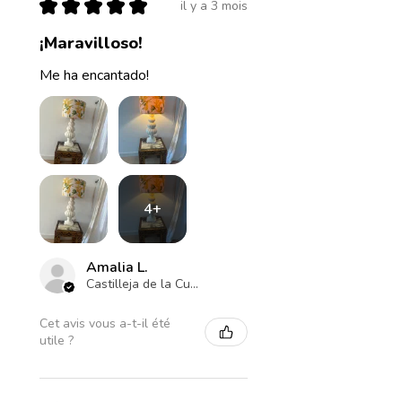
★
★
★
★
★
il y a 3 mois
¡Maravilloso!
Me ha encantado!
4+
Amalia L.
Castilleja de la Cuesta , ES-AN
Cet avis vous a-t-il été
utile ?