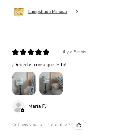
Lampshade Mimosa
★
★
★
★
★
il y a 5 mois
¡Deberías conseguir esto!
María P.
Cet avis vous a-t-il été utile ?