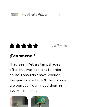
Heatherly Pillow
★
★
★
★
★
il y a 7 mois
¡Fenomenal!
I had seen Petra’s lampshades
often but was hesitant to order
online. I shouldn’t have worried,
the quality is suberb & the colours
are perfect. Now I need them in
ev...
MONTRE PLUS