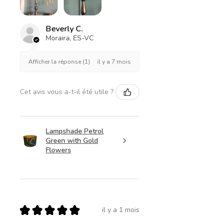
Beverly C.
Moraira, ES-VC
il y a 7 mois
Afficher la réponse (1)
Cet avis vous a-t-il été utile ?
Lampshade Petrol
Green with Gold
Flowers
★
★
★
★
★
il y a 1 mois