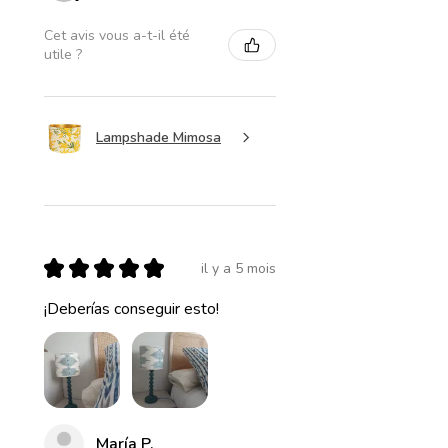
Cet avis vous a-t-il été
utile ?
Lampshade Mimosa
★
★
★
★
★
il y a 5 mois
¡Deberías conseguir esto!
María P.