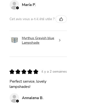
María P.
Cet avis vous a-t-il été utile ?
Myrthus Greyish blue
Lampshade
★
★
★
★
★
il y a 2 semaines
Perfect service, lovely
lampshades!
Annalena B.