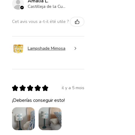
Amalia L.
Castilleja de la Cuesta , ES-AN
Cet avis vous a-t-il été utile ?
Lampshade Mimosa
★
★
★
★
★
il y a 5 mois
¡Deberías conseguir esto!