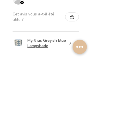
Cet avis vous a-t-il été
utile ?
Myrthus Greyish blue
Lampshade
★
★
★
★
★
il y a 2 semaines
Perfect service, lovely
lampshades!
Annalena B.
Cet avis vous a-t-il été