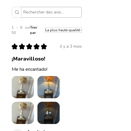
1 - 6 sur
Trier
50
par:
★
★
★
★
★
il y a 3 mois
¡Maravilloso!
Me ha encantado!
4+