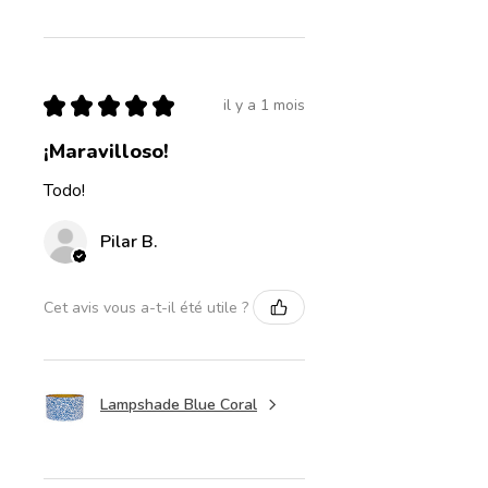
★
★
★
★
★
il y a 1 mois
¡Maravilloso!
Todo!
Pilar B.
Cet avis vous a-t-il été utile ?
Lampshade Blue Coral