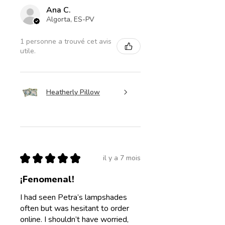
Ana C.
Algorta, ES-PV
1 personne a trouvé cet avis
utile.
Heatherly Pillow
★
★
★
★
★
il y a 7 mois
¡Fenomenal!
I had seen Petra’s lampshades
often but was hesitant to order
online. I shouldn’t have worried,