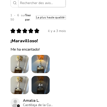
1 - 6 sur
Trier
50
par:
★
★
★
★
★
il y a 3 mois
¡Maravilloso!
Me ha encantado!
4+
Amalia L.
Castilleja de la Cuesta , ES-AN