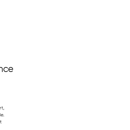
nce
nnel
t,
e.
t