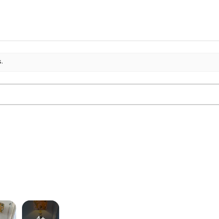
s.
4+