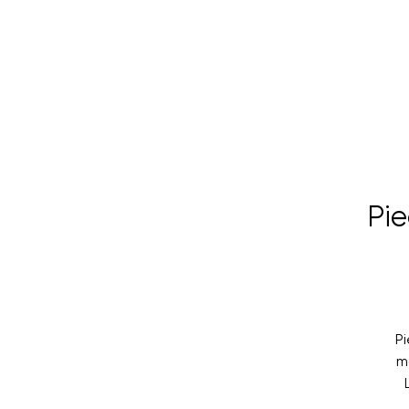
Pi
P
m