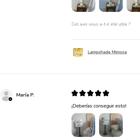
Cet avis vous a-t-il été utile ?
Lampshade Mimosa
★
★
★
★
★
María P.
¡Deberías conseguir esto!