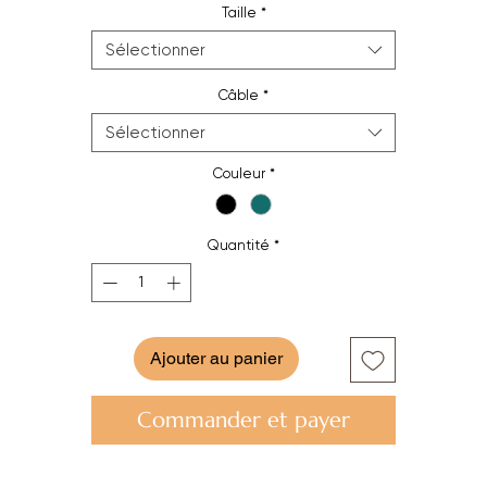
Taille
*
Hauteur : 28 cm
Largeur : 28 cm
Sélectionner
Câble
*
Sélectionner
Couleur
*
Quantité
*
Ajouter au panier
Commander et payer