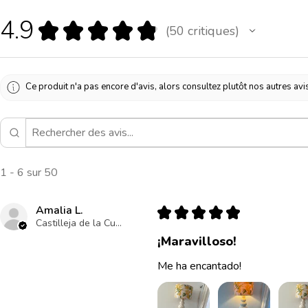
4.9
★
★
★
★
★
50
critiques
50
Ce produit n'a pas encore d'avis, alors consultez plutôt nos autres avi
1 - 6 sur 50
Amalia L.
★
★
★
★
★
Castilleja de la Cuesta , ES-AN
¡Maravilloso!
Me ha encantado!