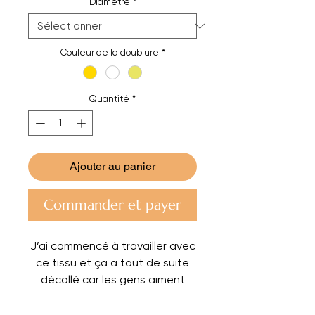
Diamètre
*
Couleur de la doublure
*
Quantité
*
Ajouter au panier
Commander et payer
J’ai commencé à travailler avec
ce tissu et ça a tout de suite
décollé car les gens aiment
vraiment ce tissu. Ce tissu a
une largeur de 2,80m ce qui me