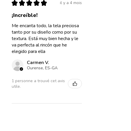
★
★
★
★
★
Diamètre 35cm, hauteur
il y a 4 mois
25cm
¡Increíble!
Diamètre 40cm, hauteur
Me encanta todo, la tela preciosa
23cm
tanto por su diseño como por su
textura. Está muy bien hecha y le
va perfecta al rincón que he
elegido para ella
Carmen V.
Ourense, ES-GA
1 personne a trouvé cet avis
utile.