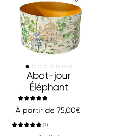
Abat-jour
Éléphant
★
★
★
★
★
1
Prix
À partir de
75,00€
promotionnel
★
★
★
★
★
1
1