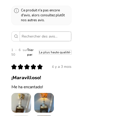
Ce produit n'a pas encore
d'avis, alors consultez plutôt
nos autres avis.
1 - 6 sur
Trier
50
par:
★
★
★
★
★
il y a 3 mois
¡Maravilloso!
Me ha encantado!