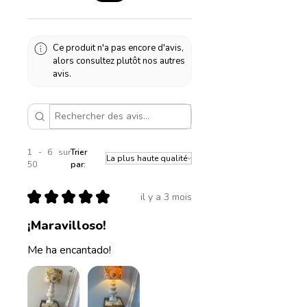
Diamètre 25cm, hauteur
peuvent légèrement différer
21cm
des photos.
Diamètre 30cm, hauteur
Ce produit n'a pas encore d'avis,
alors consultez plutôt nos autres
23cm
avis.
Diamètre 35cm, hauteur
25cm
Diamètre 40cm, hauteur
23cm
1 - 6 sur
Trier
50
par:
★
★
★
★
★
il y a 3 mois
¡Maravilloso!
Me ha encantado!