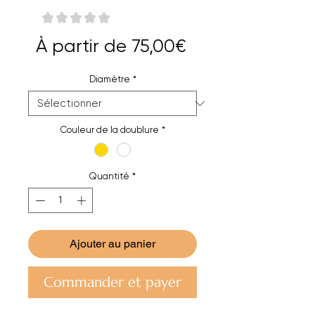
★
★
★
★
★
0
Prix
À partir de
75,00€
promotionnel
Diamètre
*
Couleur de la doublure
*
Quantité
*
Ajouter au panier
Commander et payer