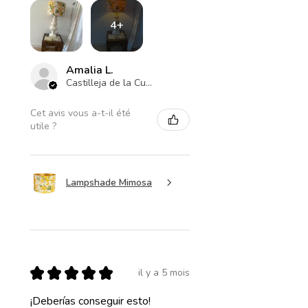
4+
Amalia L.
Castilleja de la Cuesta , ES-AN
Cet avis vous a-t-il été
utile ?
Lampshade Mimosa
★
★
★
★
★
il y a 5 mois
¡Deberías conseguir esto!