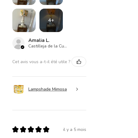
4+
Amalia L.
Castilleja de la Cuesta , ES-AN
Cet avis vous a-t-il été utile ?
Lampshade Mimosa
★
★
★
★
★
il y a 5 mois