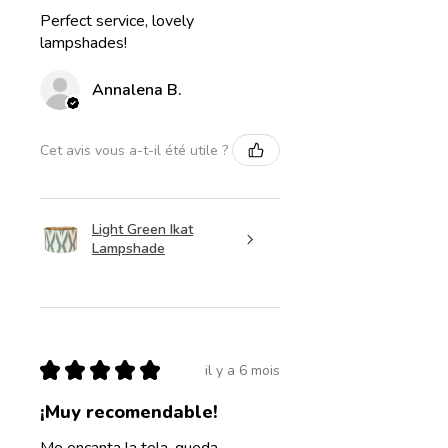
Perfect service, lovely
lampshades!
Annalena B.
Cet avis vous a-t-il été utile ?
Light Green Ikat
Lampshade
★
★
★
★
★
il y a 6 mois
¡Muy recomendable!