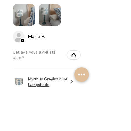
María P.
Cet avis vous a-t-il été
utile ?
Myrthus Greyish blue
Lampshade
★
★
★
★
★
il y a 1 semaine