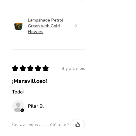
Lampshade Petrol
Green with Gold
Flowers
★
★
★
★
★
il y a 1 mois
¡Maravilloso!
Todo!
Pilar B.
Cet avis vous a-t-il été utile ?