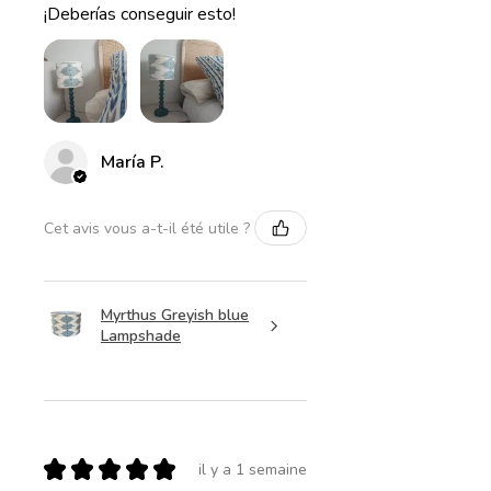
¡Deberías conseguir esto!
María P.
Cet avis vous a-t-il été utile ?
Myrthus Greyish blue
Lampshade
★
★
★
★
★
il y a 1 semaine