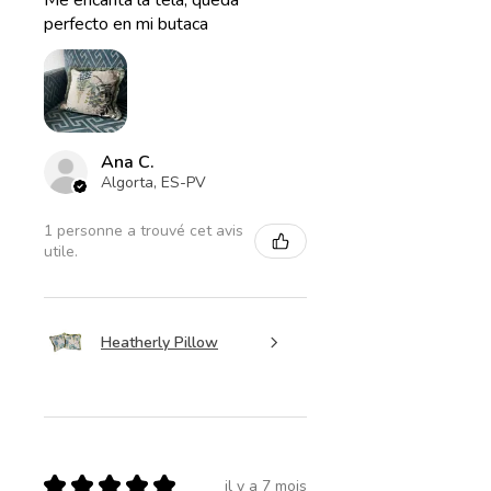
Me encanta la tela, queda
perfecto en mi butaca
Ana C.
Algorta, ES-PV
1 personne a trouvé cet avis
utile.
Heatherly Pillow
★
★
★
★
★
il y a 7 mois