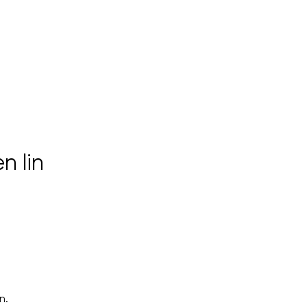
n lin
nnel
n.