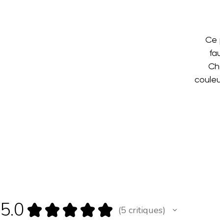
Ce 
fa
Ch
couleu
5.0
★
★
★
★
★
5
critiques
5