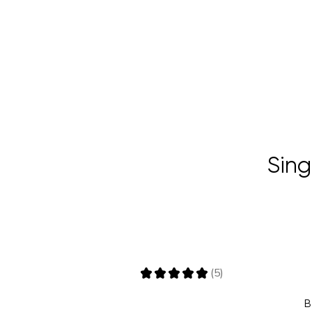
Sing
★
★
★
★
★
5
5
B