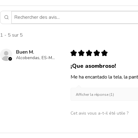
1 - 5 sur 5
Buen M.
★
★
★
★
★
Alcobendas, ES-MD
¡Que asombroso!
Me ha encantado la tela, la pan
Afficher la réponse (1)
Cet avis vous a-t-il été utile ?