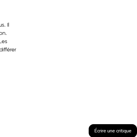
. Il
on.
Les
ifférer
Écrire une critique