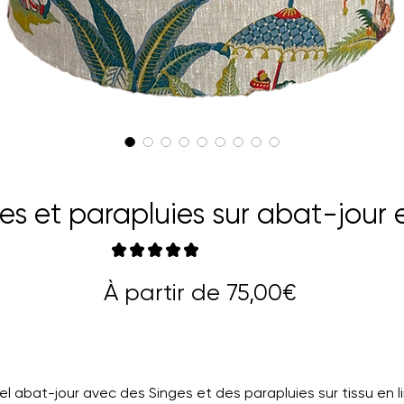
es et parapluies sur abat-jour e
★
★
★
★
★
5
Prix
À partir de
75,00€
promotio
el abat-jour avec des Singes et des parapluies sur tissu en li