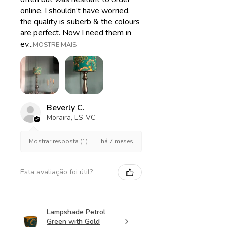
online. I shouldn’t have worried,
the quality is suberb & the colours
are perfect. Now I need them in
ev...
MOSTRE MAIS
Beverly C.
Moraira, ES-VC
há 7 meses
Mostrar resposta (1)
Esta avaliação foi útil?
Lampshade Petrol
Green with Gold