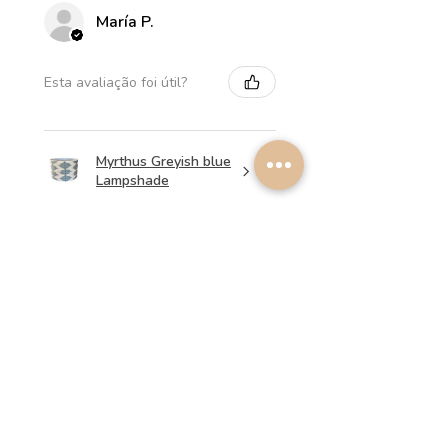
María P.
Esta avaliação foi útil?
Myrthus Greyish blue
Lampshade
★
★
★
★
★
há 2 semanas
Perfect service, lovely
lampshades!
Annalena B.