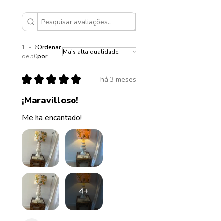
1 - 6
Ordenar
de 50
por:
★
★
★
★
★
há 3 meses
¡Maravilloso!
Me ha encantado!
4+