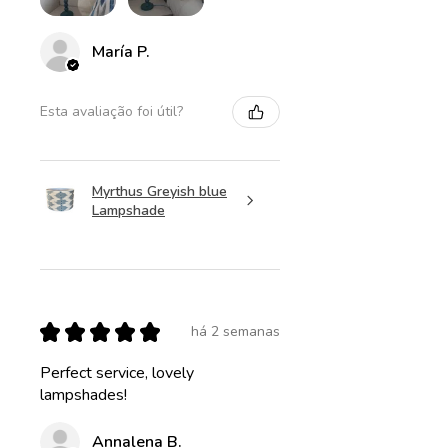
María P.
Esta avaliação foi útil?
Myrthus Greyish blue
Lampshade
★
★
★
★
★
há 2 semanas
Perfect service, lovely
lampshades!
Annalena B.