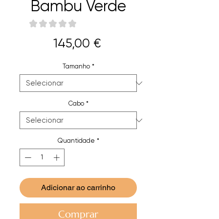
Bambu Verde
★
★
★
★
★
0
Preço
145,00 €
Tamanho
*
Cabo
*
Quantidade
*
Adicionar ao carrinho
Comprar