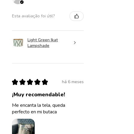
Esta avaliação foi útil?
Light Green Ikat
Lampshade
★
★
★
★
★
há 6 meses
¡Muy recomendable!
Me encanta la tela, queda
perfecto en mi butaca