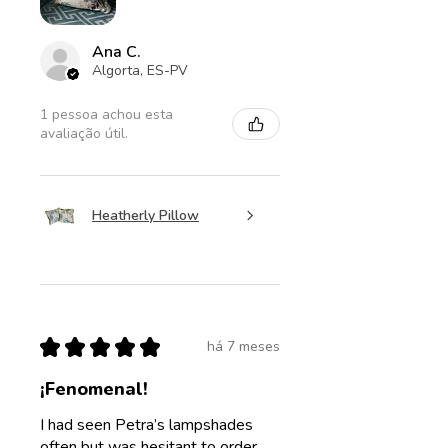
Ana C.
Algorta, ES-PV
1 pessoa achou esta
avaliação útil.
Heatherly Pillow
★
★
★
★
★
há 7 meses
¡Fenomenal!
I had seen Petra’s lampshades
often but was hesitant to order