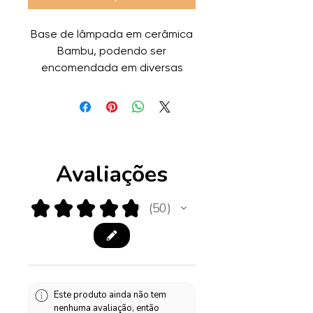
Base de lâmpada em cerâmica
Bambu, podendo ser
encomendada em diversas
cores mediante solicitação. O
cabo desta base de lâmpada é
em plástico preto, mas também
pode ser encomendado em
transparente, branco ou
Avaliações
acetinado.
Altura: 43cm
Largura: 16cm
★
★
★
★
★
50
50
Este produto ainda não tem
nenhuma avaliação, então