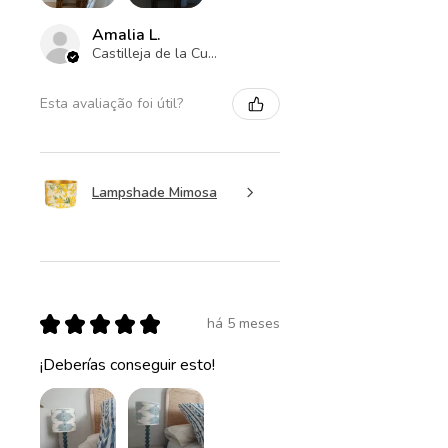
Amalia L.
Castilleja de la Cuesta , ES-AN
Esta avaliação foi útil?
Lampshade Mimosa
★
★
★
★
★
há 5 meses
¡Deberías conseguir esto!