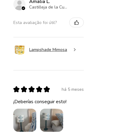
Amalia L.
Castilleja de la Cuesta , ES-AN
Esta avaliação foi útil?
Lampshade Mimosa
★
★
★
★
★
há 5 meses
¡Deberías conseguir esto!