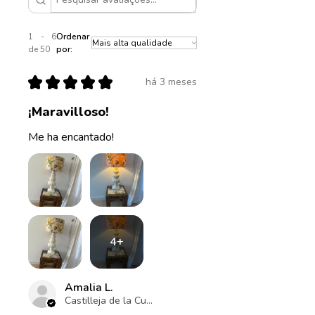
1 - 6
Ordenar
de 50
por:
★
★
★
★
★
há 3 meses
¡Maravilloso!
Me ha encantado!
4+
Amalia L.
Castilleja de la Cuesta , ES-AN