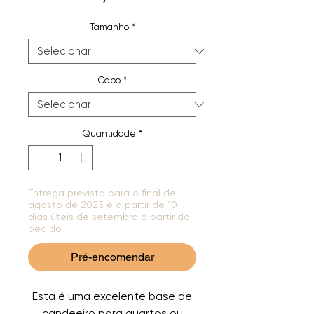
Tamanho
*
Cabo
*
Quantidade
*
Entrega prevista para o final de
agosto de 2023 e a partir de 10
dias úteis de setembro a partir do
pedido
Pré-encomendar
Esta é uma excelente base de
candeeiro para quartos ou