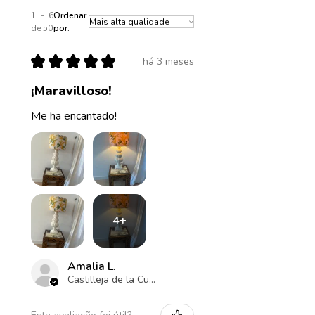
1 - 6
Ordenar
de 50
por:
★
★
★
★
★
há 3 meses
¡Maravilloso!
Me ha encantado!
4+
Amalia L.
Castilleja de la Cuesta , ES-AN