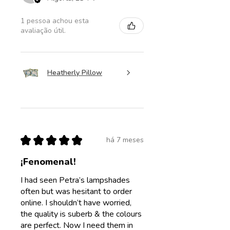
1 pessoa achou esta
avaliação útil.
Heatherly Pillow
★
★
★
★
★
há 7 meses
¡Fenomenal!
I had seen Petra’s lampshades
often but was hesitant to order
online. I shouldn’t have worried,
the quality is suberb & the colours
are perfect. Now I need them in