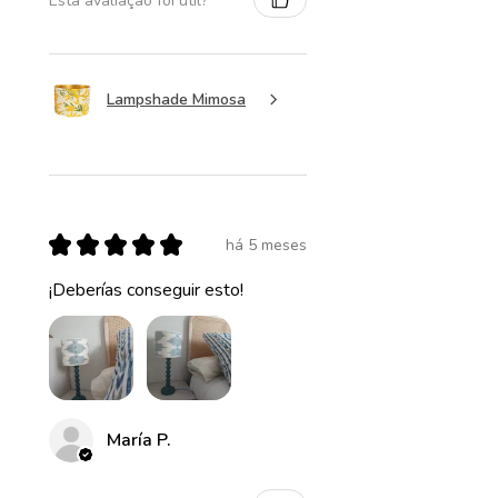
Esta avaliação foi útil?
Lampshade Mimosa
★
★
★
★
★
há 5 meses
¡Deberías conseguir esto!
María P.