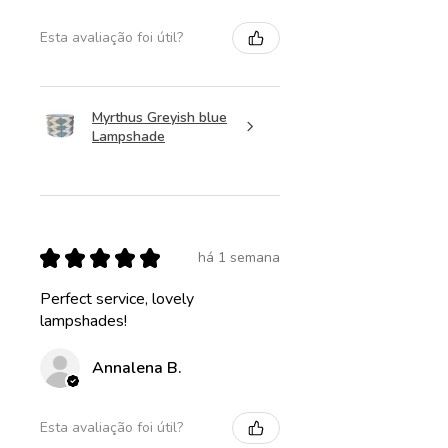
Esta avaliação foi útil?
Myrthus Greyish blue
Lampshade
★
★
★
★
★
há 1 semana
Perfect service, lovely
lampshades!
Annalena B.
Esta avaliação foi útil?