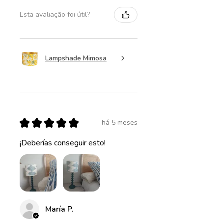
Esta avaliação foi útil?
Lampshade Mimosa
★
★
★
★
★
há 5 meses
¡Deberías conseguir esto!
María P.