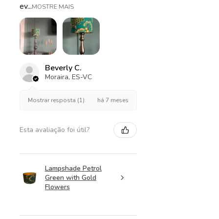
ev...
MOSTRE MAIS
Beverly C.
Moraira, ES-VC
há 7 meses
Mostrar resposta (1)
Esta avaliação foi útil?
Lampshade Petrol
Green with Gold
Flowers