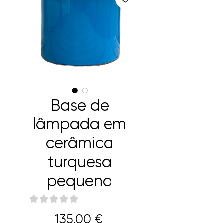
Base de
lâmpada em
cerâmica
turquesa
pequena
★
★
★
★
★
0
Preço
135,00 €