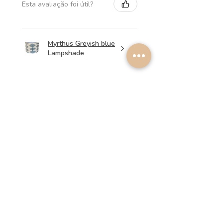
Esta avaliação foi útil?
Myrthus Greyish blue
Lampshade
★
★
★
★
★
há 1 semana
Perfect service, lovely
lampshades!
Annalena B.
Esta avaliação foi útil?