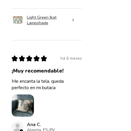
Light Green Ikat
Lampshade
★
★
★
★
★
há 6 meses
¡Muy recomendable!
Me encanta la tela, queda
perfecto en mi butaca
Ana C.
Algorta, ES-PV